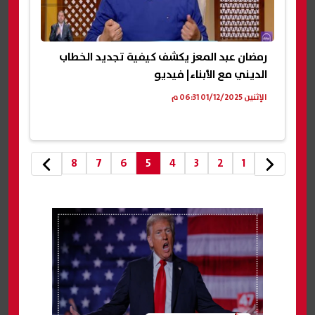
رمضان عبد المعز يكشف كيفية تجديد الخطاب
الديني مع الأبناء| فيديو
الإثنين 01/12/2025 06:31 م
8
7
6
5
4
3
2
1