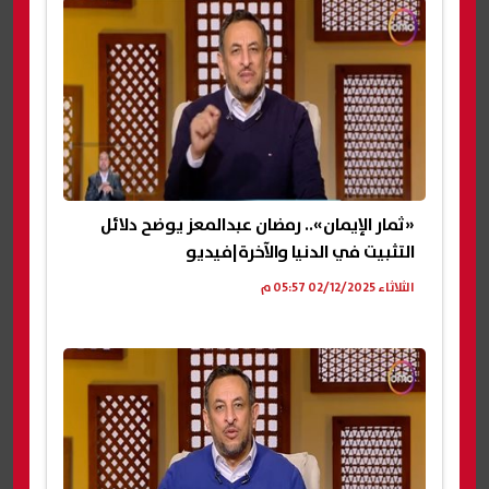
«ثمار الإيمان».. رمضان عبدالمعز يوضح دلائل
التثبيت في الدنيا والآخرة|فيديو
الثلاثاء 02/12/2025 05:57 م