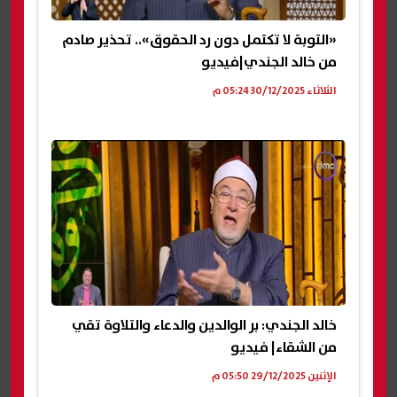
«التوبة لا تكتمل دون رد الحقوق».. تحذير صادم
من خالد الجندي|فيديو
الثلاثاء 30/12/2025 05:24 م
خالد الجندي: بر الوالدين والدعاء والتلاوة تقي
من الشقاء| فيديو
الإثنين 29/12/2025 05:50 م