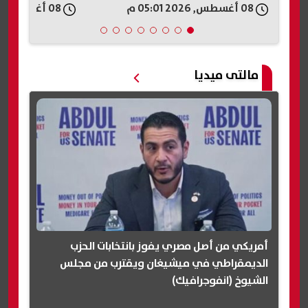
08 أغسطس, 2026 04:56 م
08 أغسطس, 2026 04:55 م
مالتى ميديا
أمريكي من أصل مصري يفوز بانتخابات الحزب
الديمقراطي في ميشيغان ويقترب من مجلس
الشيوخ (انفوجرافيك)