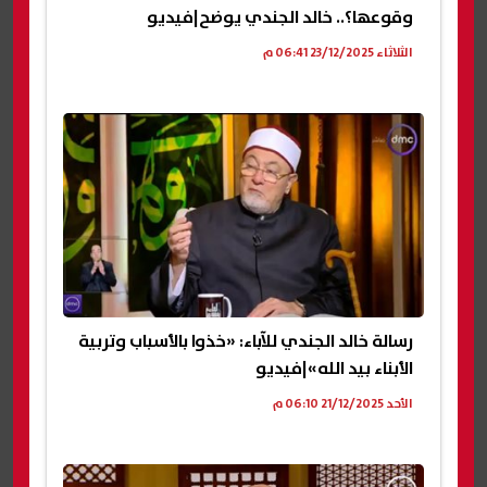
وقوعها؟.. خالد الجندي يوضح|فيديو
الثلاثاء 23/12/2025 06:41 م
رسالة خالد الجندي للآباء: «خذوا بالأسباب وتربية
الأبناء بيد الله»|فيديو
الأحد 21/12/2025 06:10 م