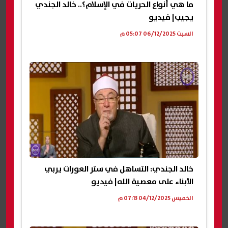
ما هي أنواع الحريات في الإسلام؟.. خالد الجندي
يجيب| فيديو
السبت 06/12/2025 05:07 م
خالد الجندي: التساهل في ستر العورات يربي
الأبناء على معصية الله| فيديو
الخميس 04/12/2025 07:13 م