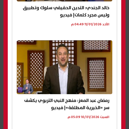
خالد الجندي: التدين الحقيقي سلوك وتطبيق
وليس مجرد كلمات| فيديو
الأحد 11/01/2026 04:49 م
رمضان عبد المعز: منهج النبي التربوي يكشف
سر «الخيرية المطلقة»| فيديو
السبت 10/01/2026 05:09 م