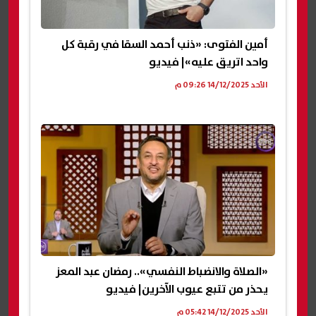
أمين الفتوى: «ذنب أحمد السقا في رقبة كل
واحد اتريق عليه»| فيديو
الأحد 14/12/2025 09:26 م
«الصلاة والانضباط النفسي».. رمضان عبد المعز
يحذر من تتبع عيوب الآخرين| فيديو
الأحد 14/12/2025 05:42 م