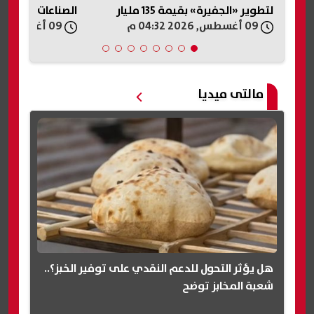
ر
الصناعات الدفاعية
تداول المعلومات
09 أغسطس, 2026 04:15 م
09 أغسطس, 2026 04:12 م
مالتى ميديا
هل يؤثر التحول للدعم النقدي على توفير الخبز؟..
شعبة المخابز توضح