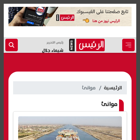
رئيس التحرير
شيماء جلال
الرئيسية
موانئ
موانئ