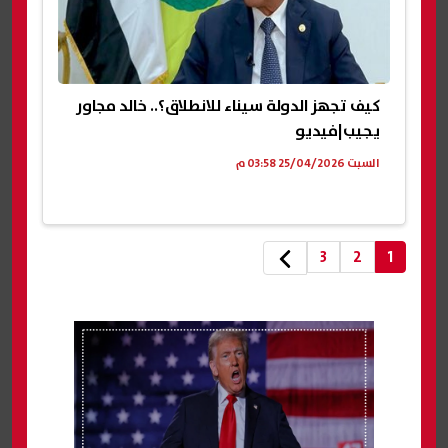
كيف تجهز الدولة سيناء للانطلاق؟.. خالد مجاور
يجيب|فيديو
السبت 25/04/2026 03:58 م
3
2
1