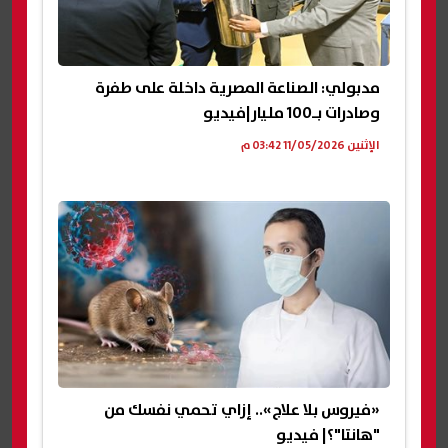
مدبولي: الصناعة المصرية داخلة على طفرة
وصادرات بـ100 مليار|فيديو
الإثنين 11/05/2026 03:42 م
«فيروس بلا علاج».. إزاي تحمي نفسك من
"هانتا"؟| فيديو