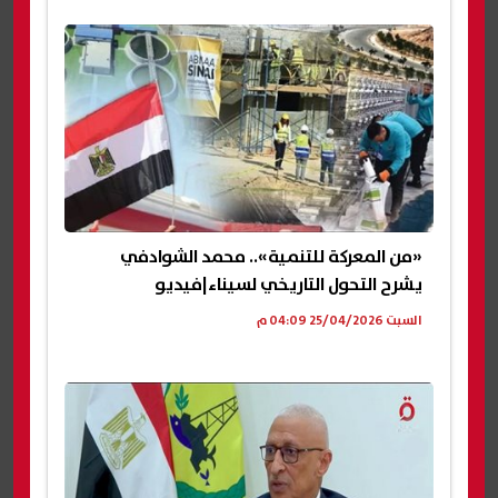
«من المعركة للتنمية».. محمد الشوادفي
يشرح التحول التاريخي لسيناء|فيديو
السبت 25/04/2026 04:09 م