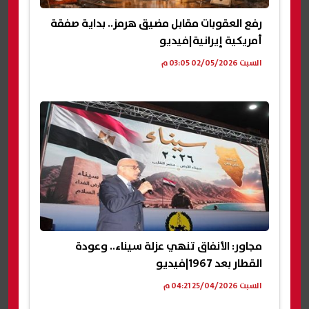
رفع العقوبات مقابل مضيق هرمز.. بداية صفقة
أمريكية إيرانية|فيديو
السبت 02/05/2026 03:05 م
مجاور: الأنفاق تنهي عزلة سيناء.. وعودة
القطار بعد 1967|فيديو
السبت 25/04/2026 04:21 م