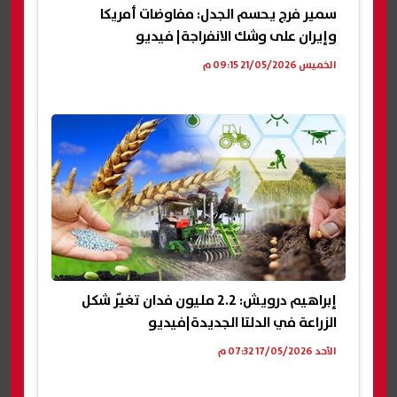
سمير فرج يحسم الجدل: مفاوضات أمريكا
وإيران على وشك الانفراجة| فيديو
الخميس 21/05/2026 09:15 م
إبراهيم درويش: 2.2 مليون فدان تغيّر شكل
الزراعة في الدلتا الجديدة|فيديو
الأحد 17/05/2026 07:32 م