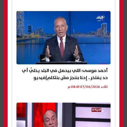
أحمد موسى: اللي بيحصل في البلد يخلّي أي
حد يفتخر.. إحنا بننجز مش بنتكلم|فيديو
الأحد 07/06/2026 08:43 م