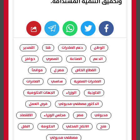
وتحقيق التنمية المستدامة.
whats
twitter
facebook
الوطن
دعم الصادرات
قنا
التصدير
الدعم
الصناعة
المصري
حوافز
القطاع الخاص
مصر ل
موانئ
الصادرات المصرية
ساسي
الصادرات
الخارجية
الوزراء
الجهات الحكومية
الدكتور مصطفي مدبولي
فرص العمل
مدبولي
مصر
مجلس الوزراء
الاقتصاد
فتح
الانتاج المحلي
الحكومة
النقل
مصطفى مدبولي