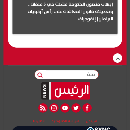
إيهاب منصور: الحكومة فشلت في 5 ملفات..
وتعديلات قانون المعاشات على رأس أولويات
البرلمان| إنفوجراف
بحث
rss feed
instagram
youtube
twitter
facebook
من نحن
سياسة الخصوصية
اتصل بنا