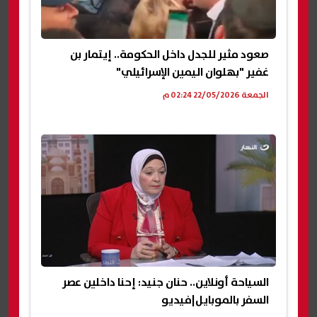
صعود مثير للجدل داخل الحكومة.. إيتمار بن
غفير "بهلوان اليمين الإسرائيلي"
الجمعة 22/05/2026 02:24 م
السياحة أونلاين.. حنان جنيد: إحنا داخلين عصر
السفر بالموبايل|فيديو