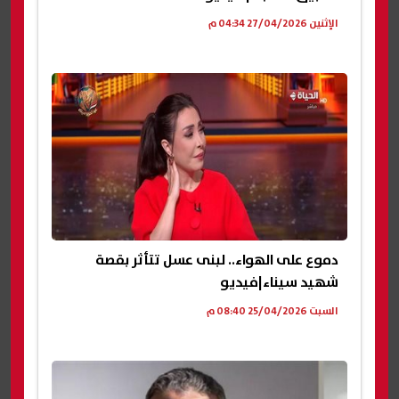
الإثنين 27/04/2026 04:34 م
دموع على الهواء.. لبنى عسل تتأثر بقصة
شهيد سيناء|فيديو
السبت 25/04/2026 08:40 م