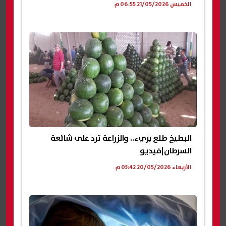
الخميس 21/05/2026 06:55 م
البطيخ طلع بريء.. والزراعة ترد على شائعة
السرطان|فيديو
الأربعاء 20/05/2026 03:42 م