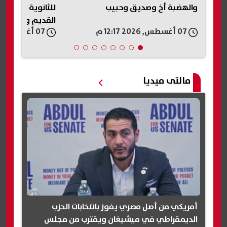
للثانوية العامة.. مواعيد النظامين
مؤتمر رؤساء الج
القديم والحديث
للسلام
07 أغسطس, 2026 12:06 م
07 أغسطس, 2026 11:57 ص
مالتى ميديا
أمريكي من أصل مصري يفوز بانتخابات الحزب
الديمقراطي في ميشيغان ويقترب من مجلس