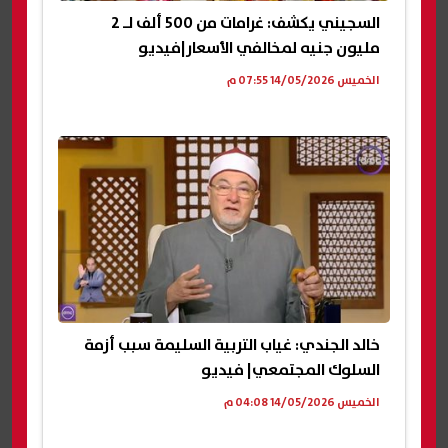
السجيني يكشف: غرامات من 500 ألف لـ 2
مليون جنيه لمخالفي الأسعار|فيديو
الخميس 14/05/2026 07:55 م
خالد الجندي: غياب التربية السليمة سبب أزمة
السلوك المجتمعي| فيديو
الخميس 14/05/2026 04:08 م