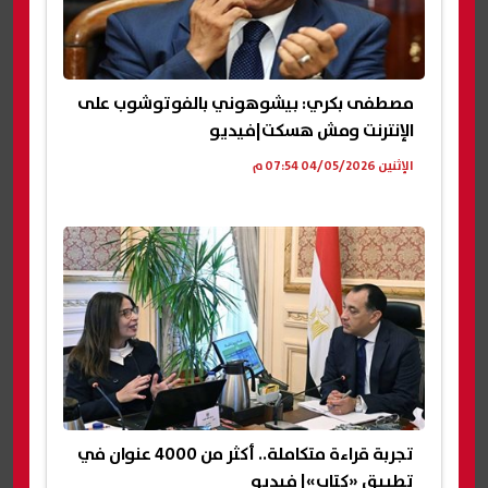
مصطفى بكري: بيشوهوني بالفوتوشوب على
الإنترنت ومش هسكت|فيديو
الإثنين 04/05/2026 07:54 م
تجربة قراءة متكاملة.. أكثر من 4000 عنوان في
تطبيق «كتاب»| فيديو