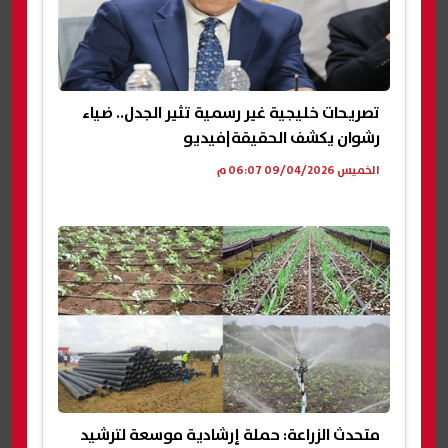
تصريحات خليجية غير رسمية تثير الجدل.. ضياء
رشوان يكشف الحقيقة|فيديو
الخميس 09/04/2026 06:07 م
متحدث الزراعة: حملة إرشادية موسعة لترشيد