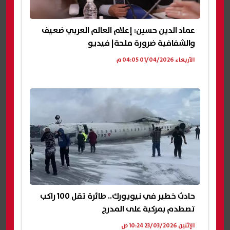
عماد الدين حسين: إعلام العالم العربي ضعيف
والشفافية ضرورة ملحة| فيديو
الأربعاء 01/04/2026 04:05 م
حادث خطير في نيويورك.. طائرة تقل 100 راكب
تصطدم بمركبة على المدرج
الإثنين 23/03/2026 10:24 ص