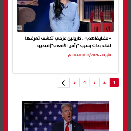
«مضايقاهم».. كارولين عزمي تكشف تعرضها
لتهديدات بسبب "رأس الأفعى"|فيديو
الأربعاء 11/03/2026 08:48 م
5
4
3
2
1