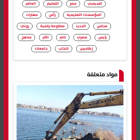
السيسي
مصر
التعليم
العالم
المؤسسات التعليمية
رأس
مهارات
مجلس
الجديد
منظومة رقمية
روني
رئيس
مصري
كام
الأم
مناهج
إعلاميين
انتخاب
جامعات
شارك
مواد متعلقة