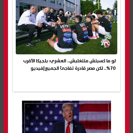
لو ما كسبتش متتغلبش.. العشري: بلجيكا الأقرب
70%.. لكن مصر قادرة تفاجئ الجميع|فيديو