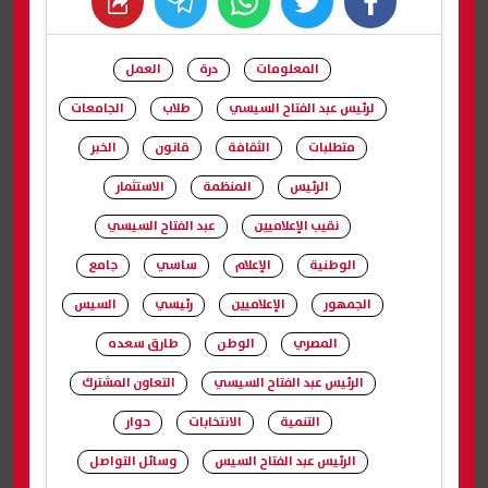
whats
twitter
facebook
المعلومات
درة
العمل
لرئيس عبد الفتاح السيسي
طلاب
الجامعات
متطلبات
الثقافة
قانون
الخبر
الرئيس
المنظمة
الاستثمار
نقيب الإعلاميين
عبد الفتاح السيسي
الوطنية
الإعلام
ساسي
جامع
الجمهور
الإعلاميين
رئيسي
السيس
المصري
الوطن
طارق سعده
الرئيس عبد الفتاح السيسي
التعاون المشترك
التنمية
الانتخابات
حوار
الرئيس عبد الفتاح السيس
وسائل التواصل