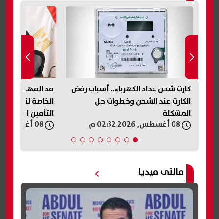
رفض
مد المهلة أمام صناديق التأمين
الاتحاد الإفريقي 
الخاصة لتوفيق أوضاعها مع قانون
تستضيف أمم أفريقيا 
التأمين الموحد
08 أغسطس, 2026 02:32 م
08 أغسطس, 2026 02:31 م
مالتى ميديا