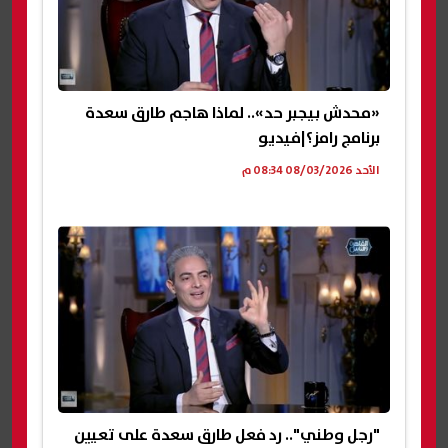
«محدش بيجبر حد».. لماذا هاجم طارق سعدة
برنامج رامز؟|فيديو
الأحد 08/03/2026 08:34 م
"رجل وطني".. رد فعل طارق سعدة على تعيين