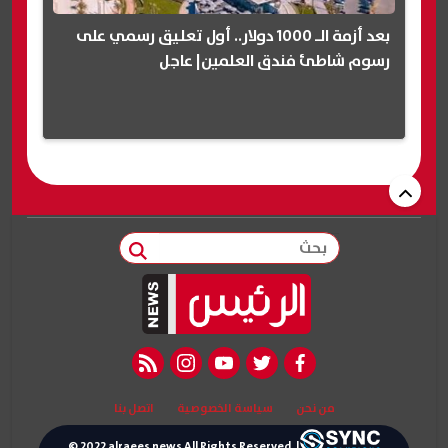
بعد أزمة الـ 1000 دولار.. أول تعليق رسمي على
رسوم شاطئ فندق العلمين| عاجل
بحث
rss feed
instagram
youtube
twitter
facebook
من نحن
سياسة الخصوصية
اتصل بنا
© 2022 alraees news All Rights Reserved. |