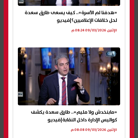
«هدفنا لم الأسرة».. كيف يسعى طارق سعدة
لحل خلافات الإعلاميين؟|فيديو
الإثنين 09/03/2026 08:24 م
«مابنخدش ولا مليم».. طارق سعدة يكشف
كواليس الإدارة داخل النقابة|فيديو
الإثنين 09/03/2026 08:08 م