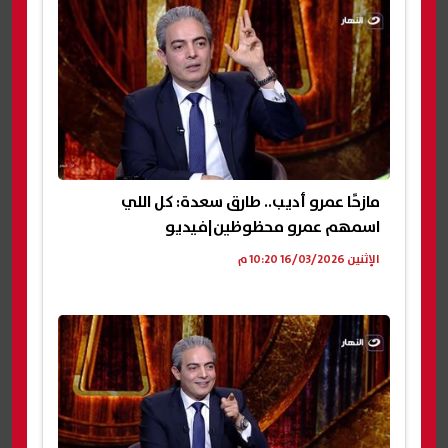
مازحًا عمرو أديب.. طارق سعدة: كل اللي
اسمهم عمرو محظوظين|فيديو
الإثنين 16/03/2026 10:20 م