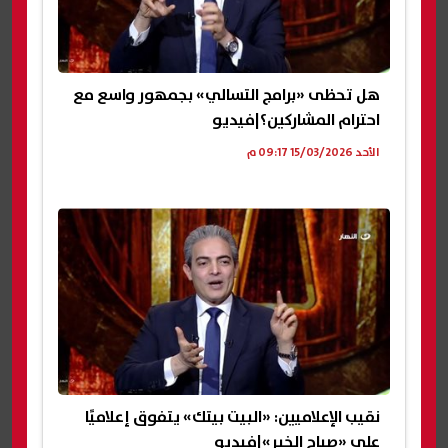
هل تحظى «برامج التسالي» بجمهور واسع مع
احترام المشاركين؟|فيديو
الأحد 15/03/2026 09:17 م
نقيب الإعلاميين: «البيت بيتك» يتفوق إعلاميًا
على «صباح الخير»|فيديو