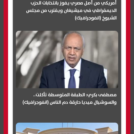
أمريكي من أصل مصري يفوز بانتخابات الحزب
الديمقراطي في ميشيغان ويقترب من مجلس
الشيوخ (انفوجرافيك)
مصطفى بكري: الطبقة المتوسطة تآكلت..
والسوشيال ميديا حارقة دم الناس (انفوجرافيك)