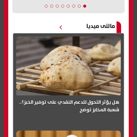
مالتى ميديا
هل يؤثر التحول للدعم النقدي على توفير الخبز؟..
شعبة المخابز توضح