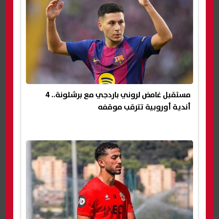
مستقبل غامض لروني باردجي مع برشلونة.. 4
أندية أوروبية تترقب موقفه