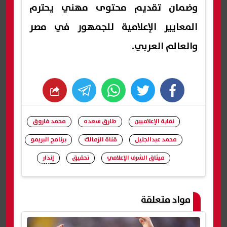
وضمان تقديم محتوى مهني يحترم
المعايير الإعلامية للجمهور في مصر
والعالم العربي.
whats
twitter
facebook
نقابة الإعلاميين
طارق سعده
محمد فاروق
محمد عبدالجليل
قناة الزمالك
برنامج البريمو
ميثاق الشرف الإعلامي
تحقيق
إنذار
شارك
مواد متعلقة