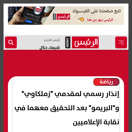
رئيس التحرير
شيماء جلال
رياضة
إنذار رسمي لمقدمي "زملكاوي"
و"البريمو" بعد التحقيق معهما في
نقابة الإعلاميين