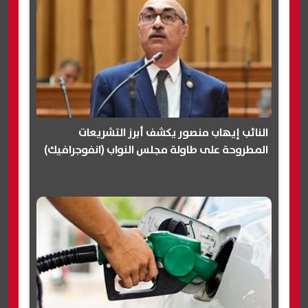
النائب إيهاب منصور يكشف أبرز التشريعات
المطروحة على طاولة مجلس النواب (انفوجرافيك)