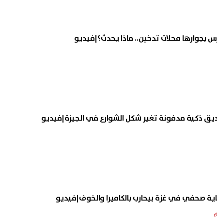
وظائف وزارة العمل 2026.. فرص
الأهلي يعيد تشكيل قائمته..
جديدة للشباب برواتب تصل لـ12.5 ألف
يغادرون الفريق في الميركاتو
الصيفي
07 أغسطس, 2026 11:52 م
ديق ذكية مدفونة تغير شكل الشوارع في الجيزة|فيديو
ية صحفي في غزة بيحارب بالكاميرا والخوف|فيديو