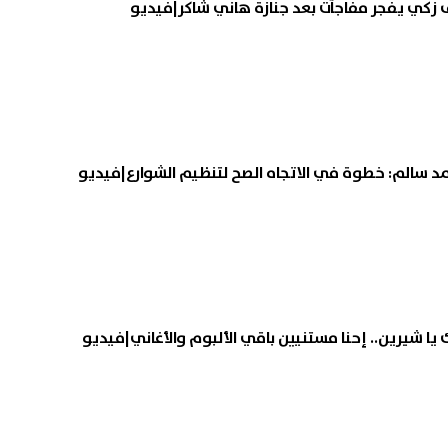
ف زكي يفجر مفاجآت بعد جنازة هاني شاكر|فيديو
مد سالم: خطوة في الاتجاه الصح لتنظيم الشوارع|فيديو
ا شيرين.. إحنا مستنيين باقي الألبوم والأغاني|فيديو