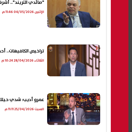
"صائدي التريند".. أشر
الإثنين 04/05/2026 11:46 م
تراخيص الكافيهات.. أح
الثلاثاء 28/04/2026 10:24 م
عمرو أديب: شدي حيلك ي
السبت 25/04/2026 11:11 م