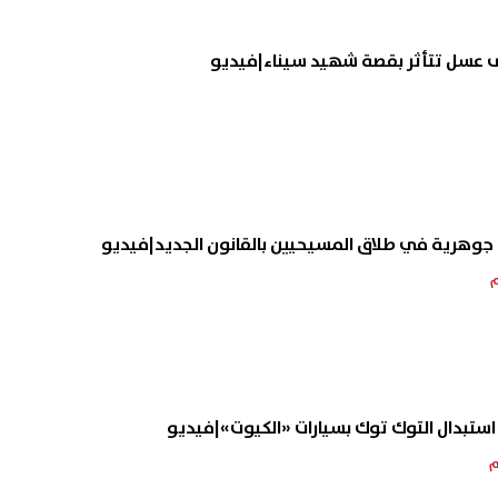
نى عسل تتأثر بقصة شهيد سيناء|فيديو
 جوهرية في طلاق المسيحيين بالقانون الجديد|فيديو
أ استبدال التوك توك بسيارات «الكيوت»|فيديو