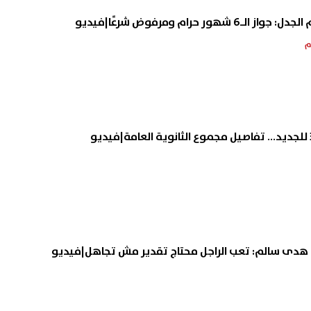
ور حرام ومرفوض شرعًا|فيديو
هدى سالم: تعب الراجل محتاج تقدير مش تجاهل|فيديو