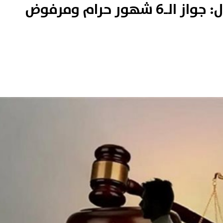
عبد المنعم فؤاد يحسم الجدل: جواز الـ6 شهور حرام ومرفوض