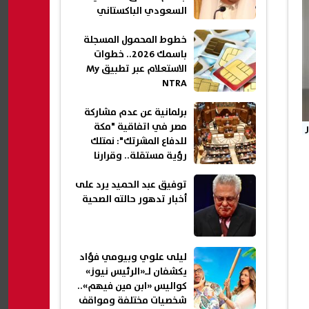
السعودي الباكستاني
التركي؟
خطوط المحمول المسجلة
باسمك 2026.. خطوات
الاستعلام عبر تطبيق My
NTRA
برلمانية عن عدم مشاركة
مصر في اتفاقية "مكة
للدفاع المشرتك": نمتلك
رؤية مستقلة.. وقرارنا
الوطني خط أحمر
توفيق عبد الحميد يرد على
أخبار تدهور حالته الصحية
ليلى علوي وبيومي فؤاد
يكشفان لـ«الرئيس نيوز»
كواليس «ابن مين فيهم»..
شخصيات مختلفة ومواقف