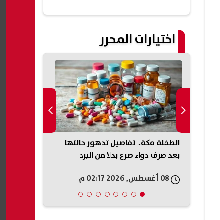
مفاجئة
اختيارات المحرر
الطفلة مكة.. تفاصيل تدهور حالتها
بالرقم القوم
بعد صرف دواء صرع بدلا من البرد
الأطفال بالأزهر 2026 واولى ابت
08 أغسطس, 2026 02:17 م
08 أغسطس, 2026 02:15 م