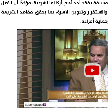
مسبقة يفقد أحد أهم أركانه الشرعية، مؤكدًا أن الأصل
الاستقرار وتكوين الأسرة، بما يحقق مقاصد الشريعة
حماية أفراده.
 المحمول المسجلة باسمك
كيف يرى رئيس الوزراء القطري
2026.. خطوات الاستعلام عبر تطبيق
الأسبق حمد بن جاسم الاتفاق
My 
الدفاعي السعودي الباكستاني
08 أغسطس, 2026 01:41 م
التركي؟