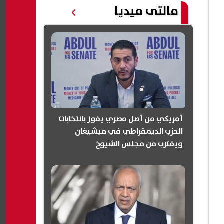
مالتى ميديا
أمريكي من أصل مصري يفوز بانتخابات
الحزب الديمقراطي في ميشيغان
ويقترب من مجلس الشيوخ
(انفوجرافيك)