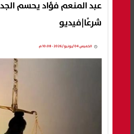
شرعًا|فيديو
الخميس 04/يونيو/2026 - 10:08 م