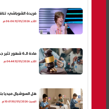
فريدة الشوباشي: تناق
الأحد 31/05/2026 06:06 م
مادة الـ6 شهور تثير جدلًا.. إسلام عامر يحذر: الجواز مش عقد مؤقت ولا تجربة|فيديو
الأحد 31/05/2026 04:44 م
هل السوشيال ميديا بتد
السبت 30/05/2026 10:01 م