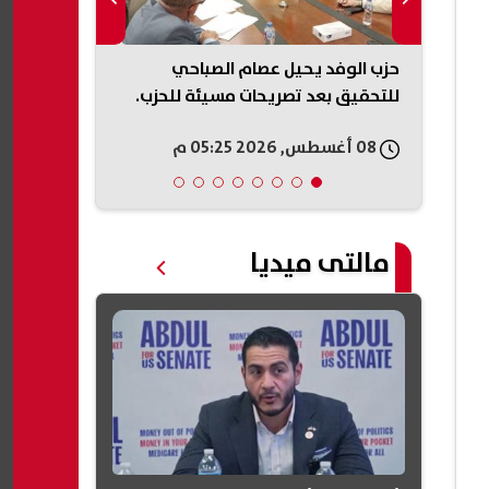
ات حفل
حزب الوفد يحيل عصام الصباحي
خطوط محمول 
للتحقيق بعد تصريحات مسيئة للحزب.
دون علمهم.. 
لـ«إيقاف الخ
08 أغسطس, 2026 05:25 م
08 أغسطس, 2026 05:22 م
مالتى ميديا