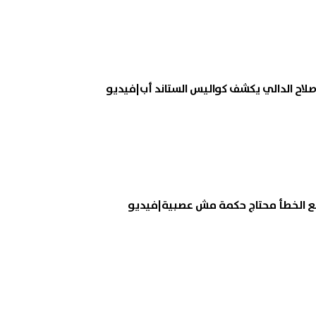
لاح الدالي يكشف كواليس الستاند أب|فيديو
 مع الخطأ محتاج حكمة مش عصبية|فيديو