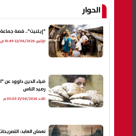
الحوار
"إيلنيت".. قصة جماعة ضغط مؤيد
الإثنين 22/06/2026 10:49 ص
ضياء الدين داوود عن "
رصيد الناس
الأحد 21/06/2026 05:00 م
نعمان العابد: التصريحا