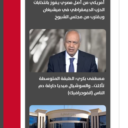
أمريكي من أصل مصري يفوز بانتخابات
الحزب الديمقراطي في ميشيغان
ويقترب من مجلس الشيوخ
(انفوجرافيك)
مصطفى بكري: الطبقة المتوسطة
تآكلت.. والسوشيال ميديا حارقة دم
الناس (انفوجرافيك)