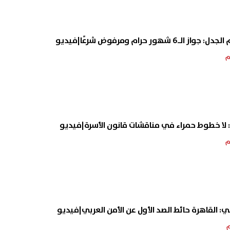
|بيتسو موسيماني مدربًا
غناء محمود الليثي.. أبرز لقط
ور حرام ومرفوض شرعًا|فيديو
خب جنوب أفريقيا.. عودة جديدة
شيرين عبدالوهاب في الساحل
رب السابق للأهلي
08 أغسطس, 2026 04:56 م
 لا خطوط حمراء في مناقشات قانون الأسرة|فيديو
: القاهرة حائط الصد الأول عن الأمن العربي|فيديو