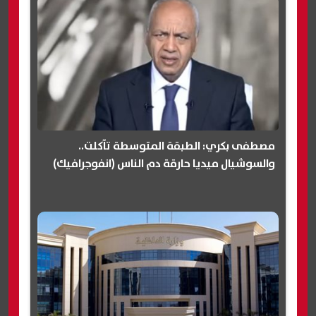
مصطفى بكري: الطبقة المتوسطة تآكلت..
والسوشيال ميديا حارقة دم الناس (انفوجرافيك)