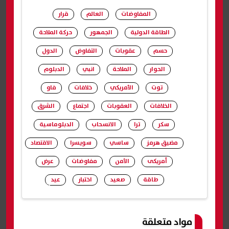
المفاوضات
العالم
قرار
الطاقة الدولية
الجمهور
حركة الملاحة
حسم
عقوبات
التفاوض
الدول
الحوار
الملاحة
انبي
الدبلوم
توت
الأمريكي
خلافات
فاو
الخلافات
العقوبات
اجتماع
الشرق
سكر
ترا
الانسحاب
الدبلوماسية
مضيق هرمز
ساسي
سويسرا
الاقتصاد
أمريكى
الأمن
مفاوضات
عرض
طاقة
صعيد
اختبار
عيد
شارك
مواد متعلقة