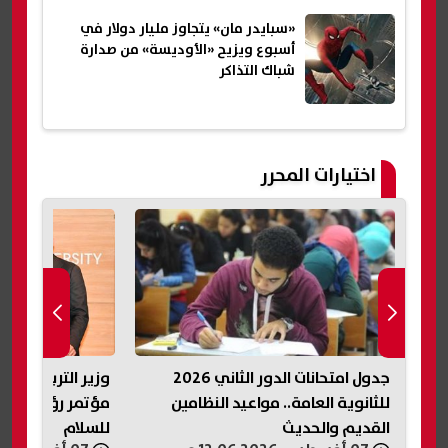
«سبايدر مان» يتجاوز مليار دولار في
أسبوع ويزيح «الأوديسة» من صدارة
شباك التذاكر
اختيارات المحرر
جدول امتحانات الدور الثاني 2026
وزير التربية والتعليم يشارك في
امة.. مواعيد النظامين
مؤتمر رؤساء الجامعات العالمي
حديث
للسلام