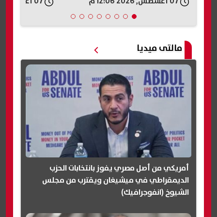
07 أغسطس, 2026 11:57 ص
مالتى ميديا
أمريكي من أصل مصري يفوز بانتخابات الحزب
الديمقراطي في ميشيغان ويقترب من مجلس
الشيوخ (انفوجرافيك)