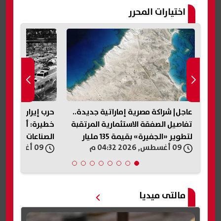
اختيارات المحرر
عاجل| شراكة مصرية إماراتية جديدة..
حرب إيران تكشف
تفاصيل الصفقة الاستثمارية المرتقبة
خطيرة: أزمة الأ
لتطوير «الجفيرة» بقيمة 135 مليار
الصناعات الدفاعي
09 أغسطس, 2026 04:32 م
09 أغسطس, 2026 04:15 م
جنيه
مالتى ميديا