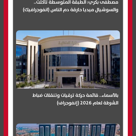
مصطفى بكري: الطبقة المتوسطة تآكلت..
والسوشيال ميديا حارقة دم الناس (انفوجرافيك)
بالأسماء.. قائمة حركة ترقيات وتنقلات ضباط
الشرطة لعام 2026 (إنفوجراف)