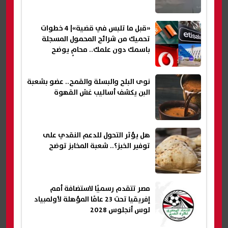
«قبل ما تلبس في قضية»| 4 خطوات
تحميك من شرائح المحمول المسجلة
باسمك دون علمك.. محامٍ يوضح
نوى البلح والبسلة والقمح.. عضو بشعبة
البن يكشف أساليب غش القهوة
هل يؤثر التحول للدعم النقدي على
توفير الخبز؟.. شعبة المخابز توضح
مصر تتقدم رسميًا لاستضافة أمم
إفريقيا تحت 23 عامًا المؤهلة لأولمبياد
لوس أنجلوس 2028