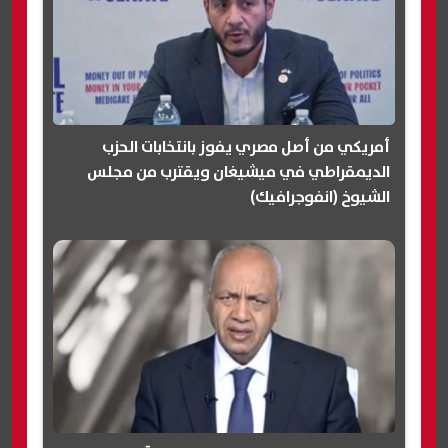
أمريكي من أصل مصري يفوز بانتخابات الحزب
الديمقراطي في ميشيغان ويقترب من مجلس
الشيوخ (انفوجرافيك)