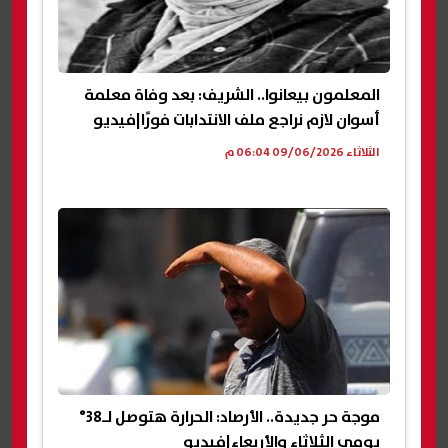
المعلمون بيعانوا.. الشريف: بعد وفاة معلمة
أسوان لازم نراجع ملف الانتدابات فورًا|فيديو
الثلاثاء 09/06/2026 06:04 م
موجة حر جديدة.. الأرصاد: الحرارة هتوصل لـ38°
يومي الثلاثاء والأربعاء|فيديو