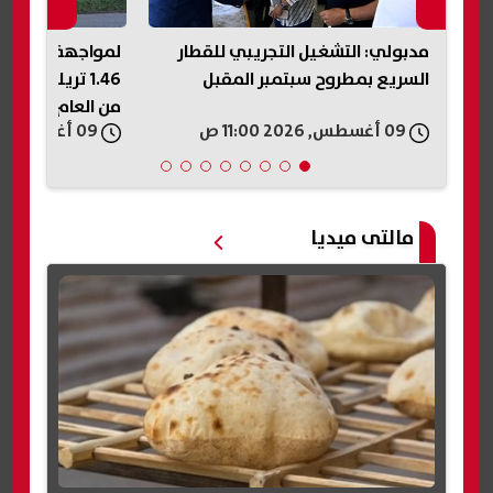
لمواجهة العجز.. «المالية» تقترض
سعر الذهب يواصل
1.46 تريليون جنيه خلال أول 6 أسابيع
رغم استمرار إغلا
من العام المالي (خاص)
09 أغسطس, 2026 10:56 ص
09 أغسطس, 2026 10:52 ص
مالتى ميديا