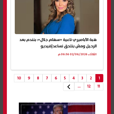
هبة الأباصيري ناعية «سهام جلال»: بنندم بعد
الرحيل ومش بنلحق نساعد|فيديو
الثلاثاء 02/06/2026 06:56 م
10
9
8
7
6
5
4
3
2
1
...
12
11