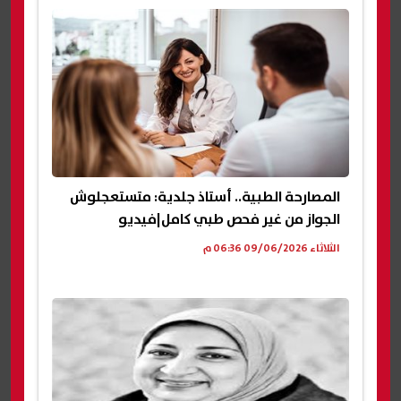
المصارحة الطبية.. أستاذ جلدية: متستعجلوش
الجواز من غير فحص طبي كامل|فيديو
الثلاثاء 09/06/2026 06:36 م