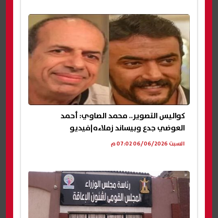
كواليس التصوير.. محمد الصاوي: أحمد
العوضي جدع وبيساند زملاءه|فيديو
السبت 06/06/2026 07:02 م