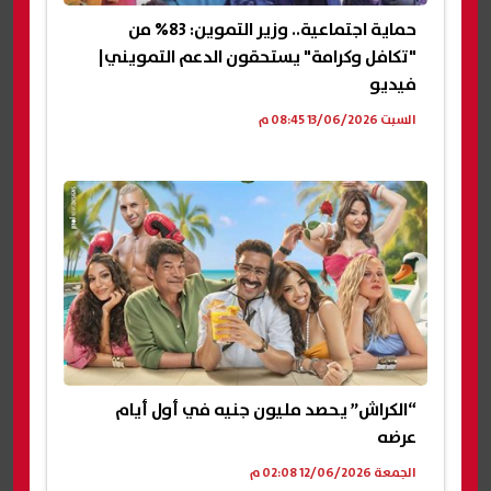
حماية اجتماعية.. وزير التموين: 83% من
"تكافل وكرامة" يستحقون الدعم التمويني|
فيديو
السبت 13/06/2026 08:45 م
“الكراش” يحصد مليون جنيه في أول أيام
عرضه
الجمعة 12/06/2026 02:08 م