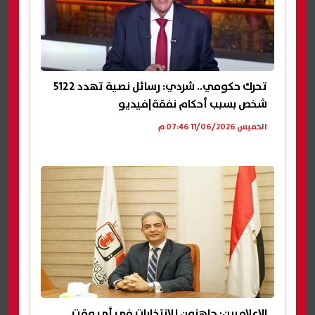
تحرك حكومي.. شردي: رسائل نصية تهدد 5122
شخص بسبب أحكام نفقة|فيديو
الخميس 11/06/2026 07:46 م
الإعلاميين: جاهزون للانتخابات في أي وقت