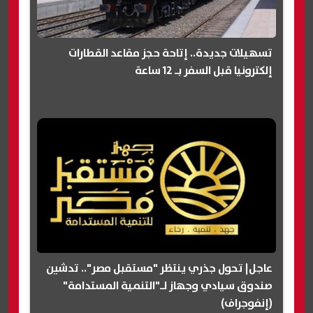
تسهيلات جديدة.. إتاحة حجز مقاعد القطارات
إلكترونيا قبل السفر بـ 12 ساعة
عاجل| تحول جذري ينتظر "مستقبل مصر".. تدشين
صندوق سيادي وجهاز لـ"التنمية المستدامة"
(إنفوجراف)