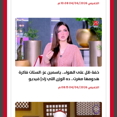
الخميس 04/06/2026 10:08 م
خفة ظل على الهواء.. ياسمين عز: الستات فاكرة
هدومها صغرت.. ده الوزن اللي زاد| فيديو
الخميس 04/06/2026 08:15 م