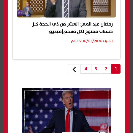
رمضان عبد المعز: العشر من ذي الحجة كنز
حسنات مفتوح لكل مسلم|فيديو
السبت 16/05/2026 05:51 م
4
3
2
1