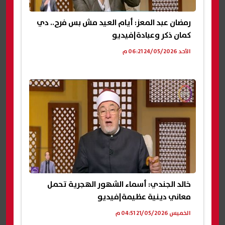
رمضان عبد المعز: أيام العيد مش بس فرح.. دي
كمان ذكر وعبادة|فيديو
الأحد 24/05/2026 06:21 م
خالد الجندي: أسماء الشهور الهجرية تحمل
معاني دينية عظيمة|فيديو
الخميس 21/05/2026 04:51 م