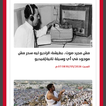
مش مجرد صوت.. بطيشة: الراديو ليه سحر مش
موجود في أي وسيلة تانية|فيديو
السبت 30/05/2026 07:58 م