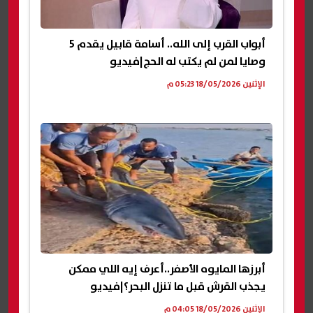
أبواب القرب إلى الله.. أسامة قابيل يقدم 5
وصايا لمن لم يكتب له الحج|فيديو
الإثنين 18/05/2026 05:23 م
أبرزها المايوه الأصفر..أعرف إيه اللي ممكن
يجذب القرش قبل ما تنزل البحر؟|فيديو
الإثنين 18/05/2026 04:05 م