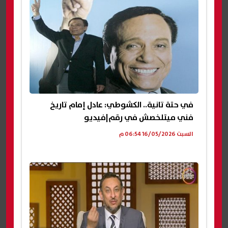
في حتة تانية.. الكشوطي: عادل إمام تاريخ
فني ميتلخصش في رقم|فيديو
السبت 16/05/2026 06:54 م