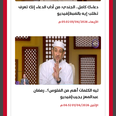
دعاءك كامل.. الجندي: من آداب الدعاء إنك تعرف
تطلب إيه بالضبط|فيديو
الأربعاء 03/06/2026 05:02 م
ليه الكلمات أهم من الفلوس؟.. رمضان
عبدالمعز يجيب|فيديو
الإثنين 01/06/2026 06:52 م