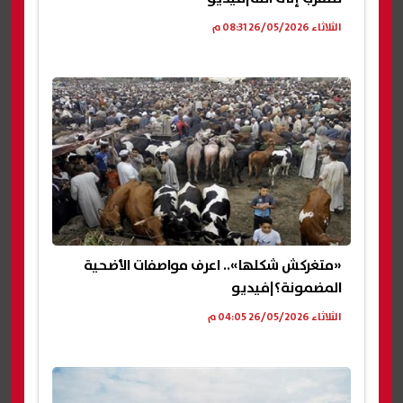
الثلاثاء 26/05/2026 08:31 م
«متغركش شكلها».. اعرف مواصفات الأضحية
المضمونة؟|فيديو
الثلاثاء 26/05/2026 04:05 م