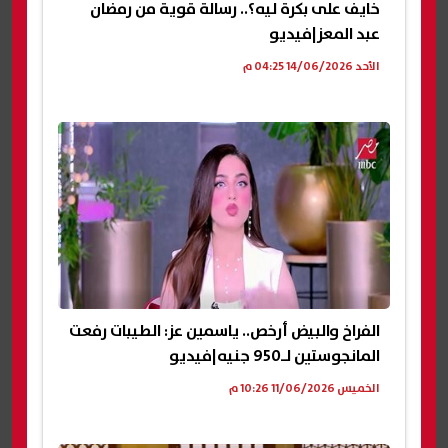
خايف على بكرة ليه؟.. رسالة قوية من رمضان
عبد المعز|فيديو
الأحد 14/06/2026 04:25 م
الفراخ والبيض أرخص.. ياسمين عز: الطيبات رفعت
المانجوستين لـ950 جنيه|فيديو
الخميس 11/06/2026 10:26 م