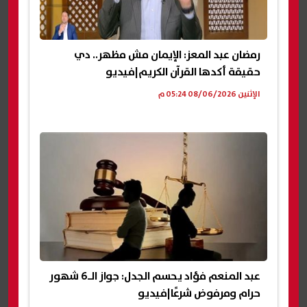
رمضان عبد المعز: الإيمان مش مظهر.. دي
حقيقة أكدها القرآن الكريم|فيديو
الإثنين 08/06/2026 05:24 م
عبد المنعم فؤاد يحسم الجدل: جواز الـ6 شهور
حرام ومرفوض شرعًا|فيديو