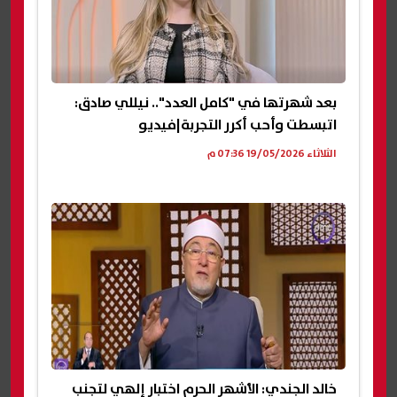
بعد شهرتها في "كامل العدد".. نيللي صادق:
اتبسطت وأحب أكرر التجربة|فيديو
الثلاثاء 19/05/2026 07:36 م
خالد الجندي: الأشهر الحرم اختبار إلهي لتجنب