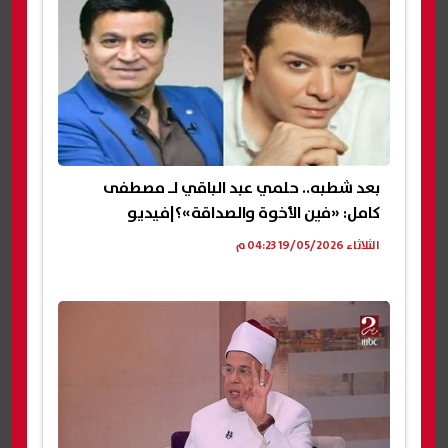
بعد شطبه.. حلمي عبد الباقي لـ مصطفى
كامل: «فين الأخوة والصداقة»؟|فيديو
الثلاثاء 19/05/2026 04:23 م