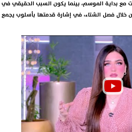
ت مع بداية الموسم، بينما يكون السبب الحقيقي في
زن خلال فصل الشتاء، في إشارة قدمتها بأسلوب يجمع
اليابان توقعان اتفاقية تعاون
ega.sharkia.gov.eg
لتحويل 20 مدرسة للتعليم الفني
الشهادة الإعدادية محافظة ال
«دولية»
الدور الثاني بالاسم ورقم الج
09 أغسطس, 2026 01:01 م
2026