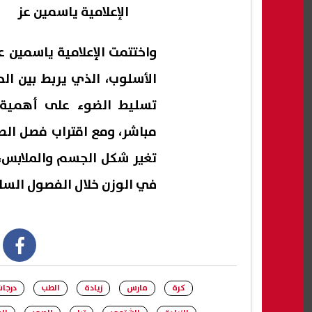
الإعلامية ياسمين عز
واختتمت الإعلامية ياسمين ع
الأسلوب، الذي يربط بين ال
تسليط الضوء على أهمية 
مباشر، ومع اقتراب فصل الص
تغير شكل الجسم والملابس، ح
في الوزن خلال الفصول السا
book
كرة
مارس
زيادة
الطب
درجا