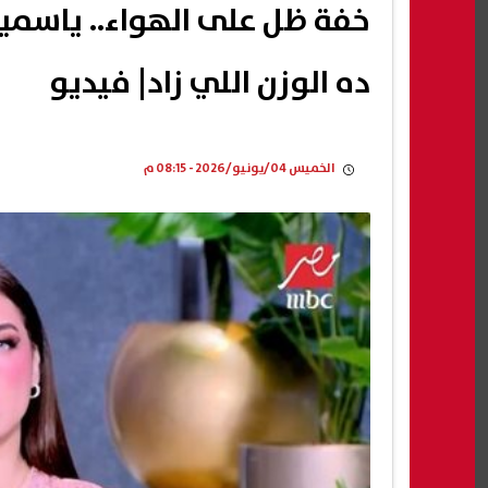
خفة ظل على الهواء.. ياسمين
ده الوزن اللي زاد| فيديو
الخميس 04/يونيو/2026 - 08:15 م