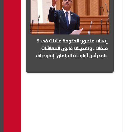
إيهاب منصور: الحكومة فشلت في 5
ملفات.. وتعديلات قانون المعاشات
على رأس أولويات البرلمان| إنفوجراف