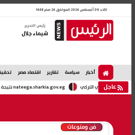
الأحد 09 أغسطس 2026 الموافق 26 صفر 1448
رئيس التحرير
شيماء جلال
أخبار
سياسة
تقارير
اقتصاد مصر
تحقيقا
عاجل
دوري التركي
nateega.sharkia.gov.eg نتيجة الشهادة الإعدادية محافظة الشرقية الدور الثاني بالاسم ورقم الجلوس 2026
فن ومنوعات