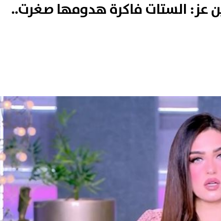
 عز: الستات فاكرة هدومها صغرت..