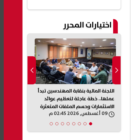
اختيارات المحرر
nate نتيجة
اللجنة المالية بنقابة المهندسين تبدأ
التظلم على إ
شرقية
عملها.. خطة عاجلة لتعظيم عوائد
2026.. اع
لوس
الاستثمارات وحسم الملفات المتعثرة
المطلوبة لتق
09 أغسطس, 2026 02:45 م
09 أغسطس, 2026 02:44 م