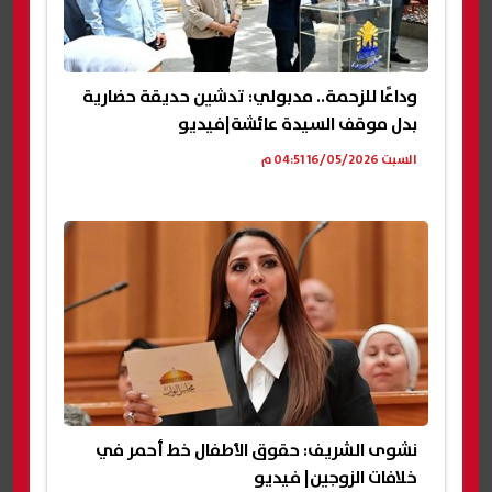
وداعًا للزحمة.. مدبولي: تدشين حديقة حضارية
بدل موقف السيدة عائشة|فيديو
السبت 16/05/2026 04:51 م
نشوى الشريف: حقوق الأطفال خط أحمر في
خلافات الزوجين| فيديو