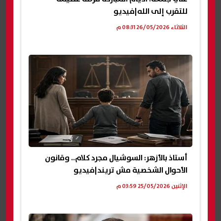
للتقرب إلى الله|فيديو
الثلاثاء 26/05/2026 08:31 م
أستاذ بالأزهر: السوشيال مجرد كلام.. وقانون
الأحوال الشخصية مش تريند|فيديو
الإثنين 25/05/2026 03:59 م