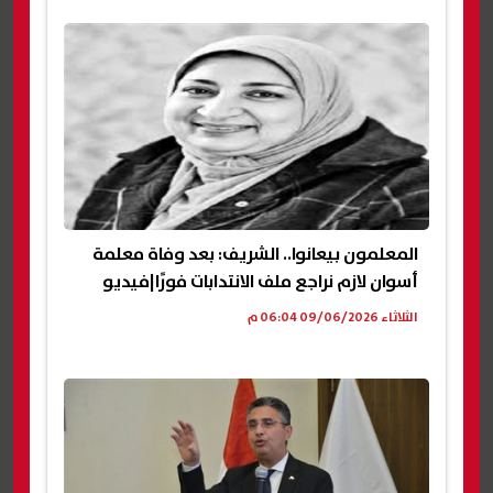
المعلمون بيعانوا.. الشريف: بعد وفاة معلمة
أسوان لازم نراجع ملف الانتدابات فورًا|فيديو
الثلاثاء 09/06/2026 06:04 م