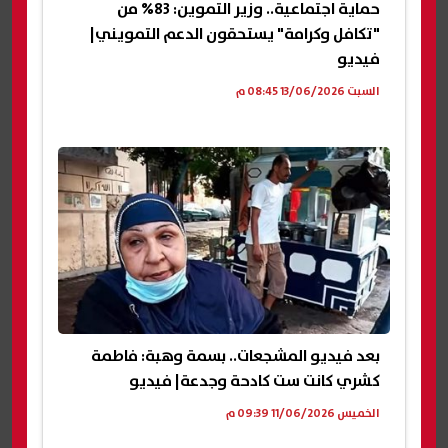
حماية اجتماعية.. وزير التموين: 83% من
"تكافل وكرامة" يستحقون الدعم التمويني|
فيديو
السبت 13/06/2026 08:45 م
بعد فيديو المشجعات.. بسمة وهبة: فاطمة
كشري كانت ست كادحة وجدعة| فيديو
الخميس 11/06/2026 09:39 م