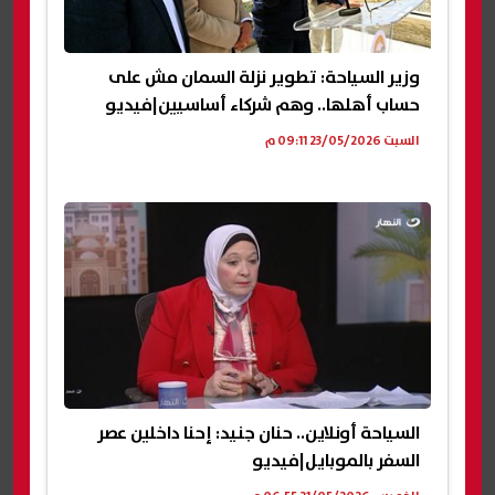
وزير السياحة: تطوير نزلة السمان مش على
حساب أهلها.. وهم شركاء أساسيين|فيديو
السبت 23/05/2026 09:11 م
السياحة أونلاين.. حنان جنيد: إحنا داخلين عصر
السفر بالموبايل|فيديو