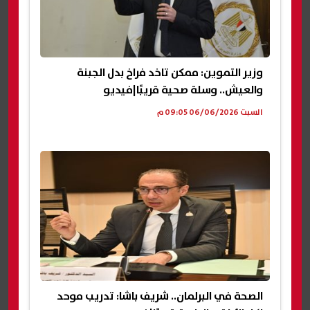
وزير التموين: ممكن تاخد فراخ بدل الجبنة
والعيش.. وسلة صحية قريبًا|فيديو
السبت 06/06/2026 09:05 م
الصحة في البرلمان.. شريف باشا: تدريب موحد