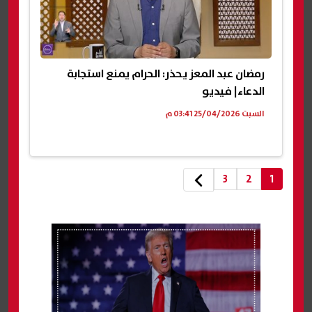
رمضان عبد المعز يحذر: الحرام يمنع استجابة
الدعاء| فيديو
السبت 25/04/2026 03:41 م
3
2
1