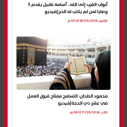
أبواب القرب إلى الله.. أسامة قابيل يقدم 5
وصايا لمن لم يكتب له الحج|فيديو
الإثنين 18/05/2026 05:23 م
محمود الطحان: التسامح مفتاح قبول العمل
في عشر ذي الحجة|فيديو
الأحد 17/05/2026 08:12 م