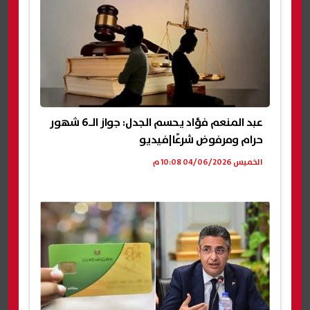
عبد المنعم فؤاد يحسم الجدل: جواز الـ6 شهور
حرام ومرفوض شرعًا|فيديو
الخميس 04/06/2026 10:08 م