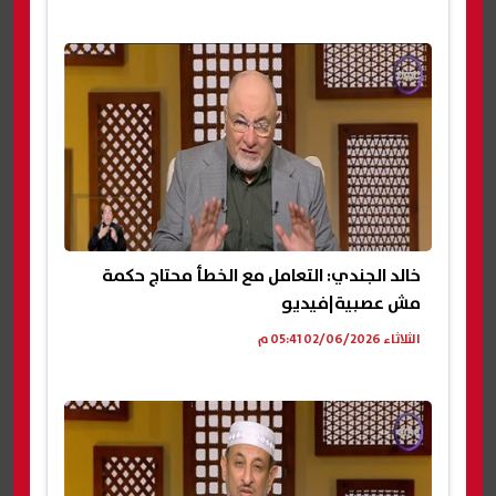
خالد الجندي: التعامل مع الخطأ محتاج حكمة
مش عصبية|فيديو
الثلاثاء 02/06/2026 05:41 م