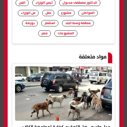
الدكتور مصطفى مدبول
ئيس الوزراء
الفن
المواطن
مشروع
نقل
س الوزراء
منطقة وسط البلد
استثمار
بورصة
المشروعات
مصر
شارك
مواد متعلقة