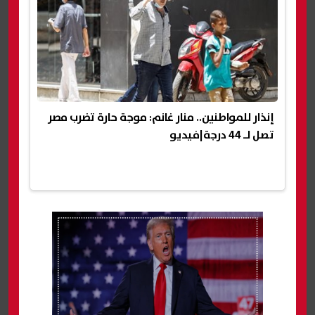
إنذار للمواطنين.. منار غانم: موجة حارة تضرب مصر
تصل لـ 44 درجة|فيديو