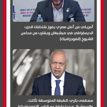
أمريكي من أصل مصري يفوز بانتخابات الحزب
الديمقراطي في ميشيغان ويقترب من مجلس
الشيوخ (انفوجرافيك)
مصطفى بكري: الطبقة المتوسطة تآكلت..
والسوشيال ميديا حارقة دم الناس (انفوجرافيك)