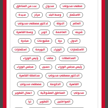
صطفى مدبولى
مدبول
عدد من المناطق
الاستثمار
وسط البلد
مركز
سيدة
العالم
الدولة
لدكتور مصطفى مدبولي
شريف
العاصمة
كوبر
وسط القاهرة
الدول
درة
مشروعات
مبادرة
الاستثمارات
الوزراء
البورصة
استثمارات
المحافظات
مالى
رئيس الوزراء
رئيس مجلس الوزراء
حسين
مجلس الوزراء
الدكتور مصطفي مدبولي
محافظة القاهرة
القاهرة
الحكومة
مصطفى مدبولي
مدبولي
المناطق العشوائية
اعمال التطوير
المواطنين
التطوير
ترا