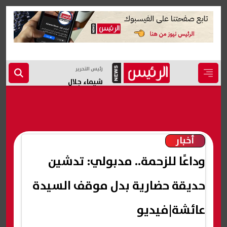
رئيس التحرير
شيماء جلال
أخبار
وداعًا للزحمة.. مدبولي: تدشين
حديقة حضارية بدل موقف السيدة
عائشة|فيديو