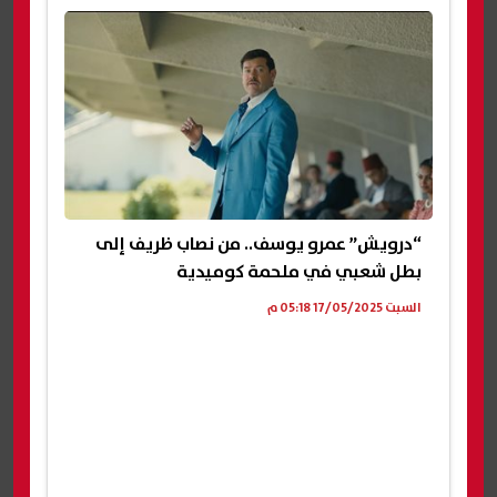
“درويش” عمرو يوسف.. من نصاب ظريف إلى
بطل شعبي في ملحمة كوميدية
السبت 17/05/2025 05:18 م