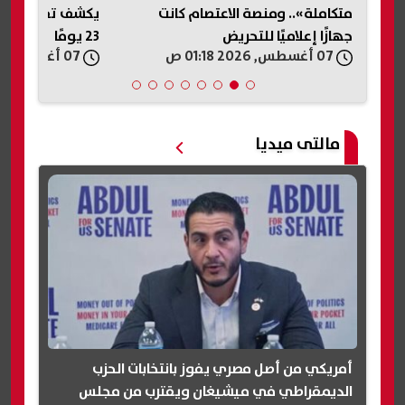
التكنولوجيا التطبيقية 2026-2027..
متكاملة».. ومنصة الاعتصام كانت
يكشف تفاصيل زو
احة
جهازًا إعلاميًا للتحريض
23 يومًا
07 أغسطس, 2026 01:18 ص
07 أغسطس, 2026 12:32 ص
مالتى ميديا
أمريكي من أصل مصري يفوز بانتخابات الحزب
الديمقراطي في ميشيغان ويقترب من مجلس