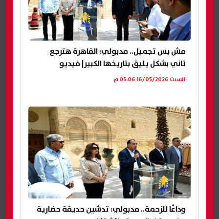
مش بس تجميل.. مدبولي: القاهرة هترجع
تاني بشكل يليق بتاريخها الكبير| فيديو
السبت 16/05/2026 05:06 م
وداعًا للزحمة.. مدبولي: تدشين حديقة حضارية