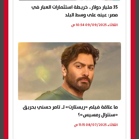
35 مليار دولار.. خريطة استثمارات العبار في
مصر: عينه على وسط البلد
الثلاثاء 09/09/2025 10:54 ص
ما علاقة فيلم «ريستارت» لـ تامر حسني بحريق
«سنترال رمسيس»؟
الثلاثاء 08/07/2025 11:15 ص