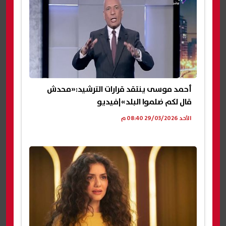
أحمد موسى ينتقد قرارات الترشيد:«محدش
قال لكم ضلموا البلد»|فيديو
الأحد 29/03/2026 08:40 م