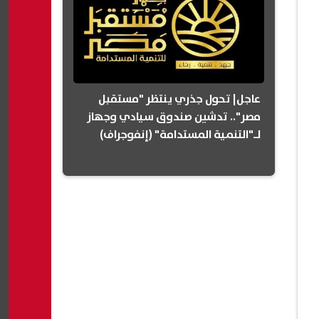
عاجل| تحول جذري ينتظر "مستقبل
مصر".. تدشين صندوق سيادي وجهاز
لـ"التنمية المستدامة" (إنفوجراف)