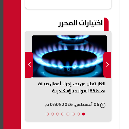
مصر| عاجل
اختيارات المحرر
ابزون
الغاز تعلن عن بدء إجراء أعمال صيانة
قرعة الكونفد
ل
بمنطقة العوايد بالإسكندرية
الفائز من مق
الأوغندي
06 أغسطس, 2026 03:05 م
06 أغسطس, 2026 03:05 م