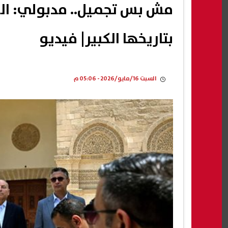
مش بس تجميل.. مدبولي: الق
بتاريخها الكبير| فيديو
السبت 16/مايو/2026 - 05:06 م