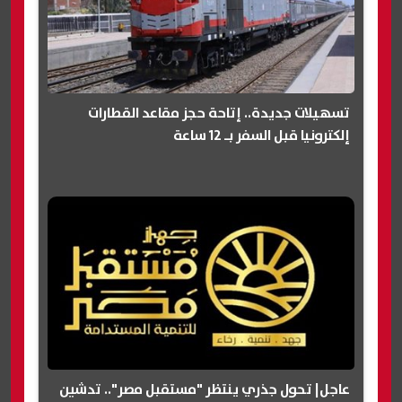
تسهيلات جديدة.. إتاحة حجز مقاعد القطارات
إلكترونيا قبل السفر بـ 12 ساعة
عاجل| تحول جذري ينتظر "مستقبل مصر".. تدشين