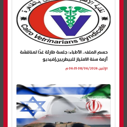
حسم الملف.. الأطباء: جلسة طارئة غدًا لمناقشة
أزمة سنة الامتياز للبيطريين|فيديو
الإثنين 08/06/2026 06:35 م