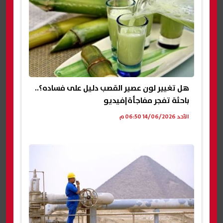
هل تغيير لون عصير القصب دليل على فساده؟..
باحثة تفجر مفاجأة|فيديو
الأحد 14/06/2026 06:50 م