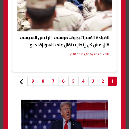
القيادة الاستراتيجية.. موسى: الرئيس السيسي
قال مش كل إنجاز بيتقال على الهوا|فيديو
الأحد 07/06/2026 10:10 م
9
8
7
6
5
4
3
2
1