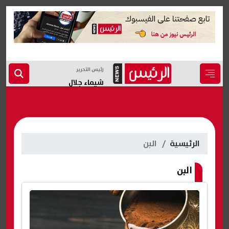
رئيس التحرير
شيماء جلال
الرئيسية
البن
البن