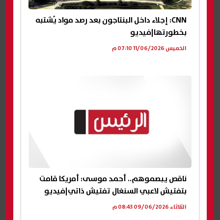
CNN: إجلاء داخل البنتاجون بعد رصد مواد يُشتبه
بخطورتها|فيديو
الخميس 11/06/2026 07:10 م
ناقص يبصموهم.. أحمد موسى: أمريكا قامت
بتفتيش لاعبي السنغال تفتيش ذاتي|فيديو
الثلاثاء 09/06/2026 08:43 م