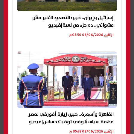
إسرائيل وإيران.. خبير: التصعيد الأخير مش
عشوائي.. ده جزء من لعبة|فيديو
الإثنين 08/06/2026 05:50 م
القاهرة وأسمرة.. خبير: زيارة أفورقي لمصر
مهمة سياسيًا وفي توقيت حساس|فيديو
الإثنين 08/06/2026 05:38 م