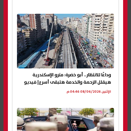
وداعًا للانتظار.. أبو خضرة: مترو الإسكندرية
هيقلل الزحمة والخدمة هتبقى أسرع| فيديو
الإثنين 08/06/2026 04:46 م