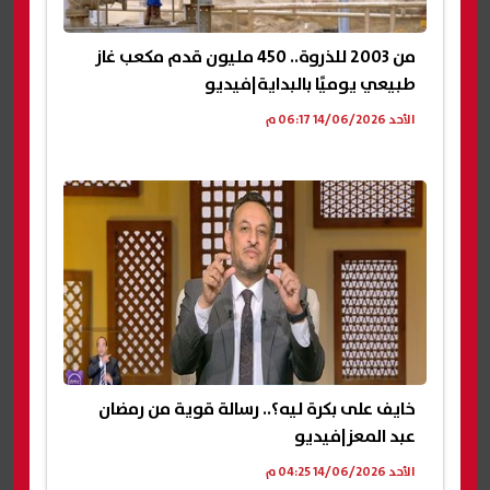
من 2003 للذروة.. 450 مليون قدم مكعب غاز
طبيعي يوميًا بالبداية|فيديو
الأحد 14/06/2026 06:17 م
خايف على بكرة ليه؟.. رسالة قوية من رمضان
عبد المعز|فيديو
الأحد 14/06/2026 04:25 م