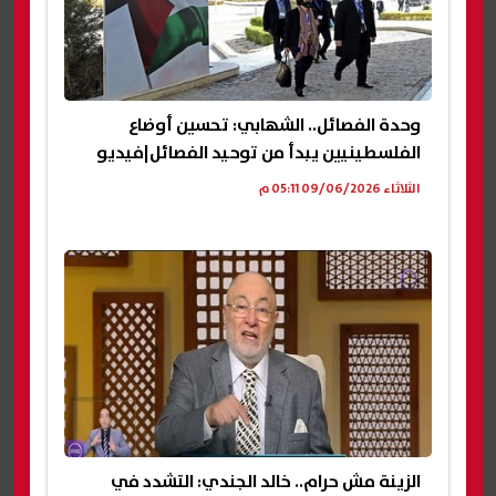
وحدة الفصائل.. الشهابي: تحسين أوضاع
الفلسطينيين يبدأ من توحيد الفصائل|فيديو
الثلاثاء 09/06/2026 05:11 م
الزينة مش حرام.. خالد الجندي: التشدد في