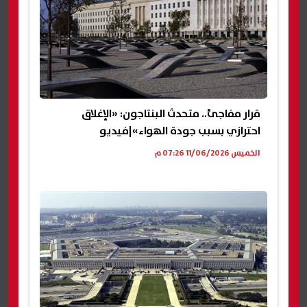
قرار مفاجئ.. متحدث البنتاجون: «الإغلاق
احترازي بسبب جودة الهواء»|فيديو
الخميس 11/06/2026 07:26 م