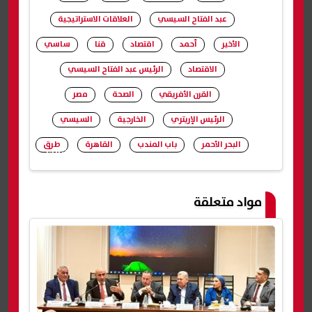
عبد الفتاح السيسي
العلاقات الاستراتيجية
الأخير
أحمد
اقتصاد
قنا
ساسي
الاقتصاد
الرئيس عبد الفتاح السيسي
القرن الأفريقي
الصحة
مصر
الرئيس الإريتري
الخارجية
السيسي
البحر الأحمر
باب المندب
القاهرة
طرق
شارك
مواد متعلقة