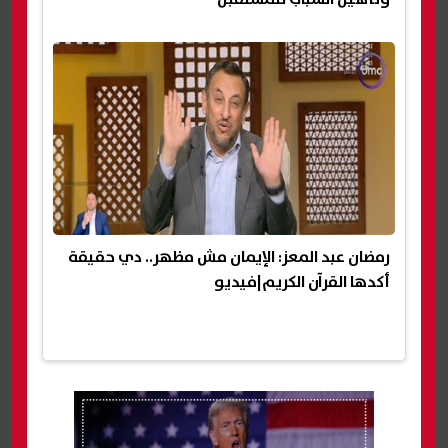
رمضان عبد المعز: الإيمان مش مظهر.. دي حقيقة
أكدها القرآن الكريم|فيديو