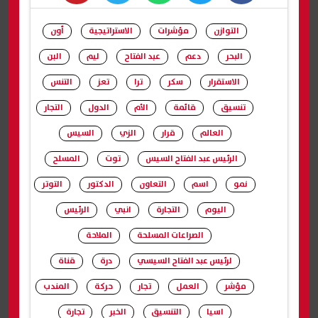
whats
twitter
facebook
التوازن
مؤشرات
الاستراتيجية
أون
البحر
دعم
عبد الفتاح
ليم
البن
الاستقرار
سكر
ترا
تعز
التنس
تنسيق
قائمة
الأم
الدول
التجار
العالم
قرار
الزي
السيس
الرئيس عبد الفتاح السيس
توت
المسلح
نمو
اسم
التعاون
الدكتور
التوتر
اليوم
التجارة
انبي
الرئيس
الصراعات المسلحة
الملاحة
لرئيس عبد الفتاح السيسي
درة
قناة
مؤشر
العمل
تجار
حركة
المندب
اسيا
التنسيق
الخبر
تجارة