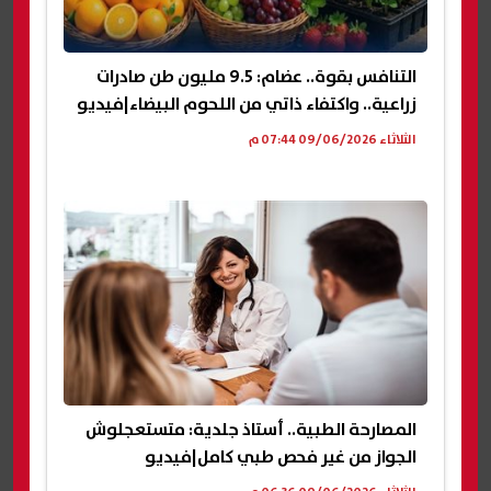
التنافس بقوة.. عضام: 9.5 مليون طن صادرات
زراعية.. واكتفاء ذاتي من اللحوم البيضاء|فيديو
الثلاثاء 09/06/2026 07:44 م
المصارحة الطبية.. أستاذ جلدية: متستعجلوش
الجواز من غير فحص طبي كامل|فيديو