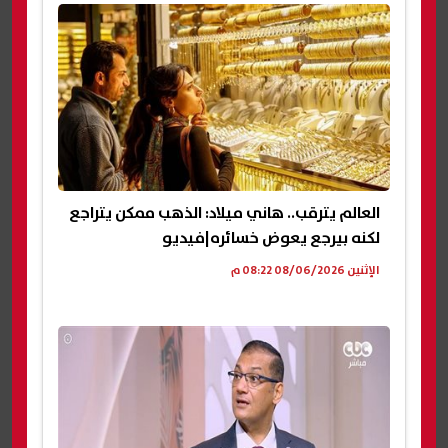
العالم يترقب.. هاني ميلاد: الذهب ممكن يتراجع
لكنه بيرجع يعوض خسائره|فيديو
الإثنين 08/06/2026 08:22 م