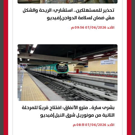
تحذير للمستهلكين.. استشاري: الريحة والشكل
مش ضمان لسلامة الدواجن|فيديو
الأحد 07/06/2026 09:56 م
بشرى سارة.. مترو الأنفاق: افتتاح قريبًا للمرحلة
التانية من مونوريل شرق النيل|فيديو
الأحد 07/06/2026 08:13 م