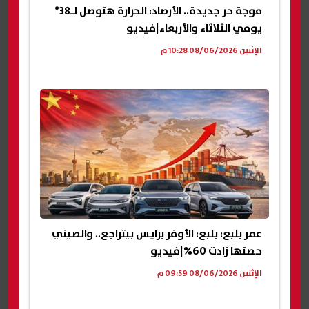
موجة حر جديدة.. الأرصاد: الحرارة هتوصل لـ38°
يومي الثلاثاء والأربعاء|فيديو
الإثنين 08/06/2026 10:28 م
عمر بلبع: بلبع: الأوفر برايس بيتراجع.. والصيني
حصتها زادت 60%|فيديو
الإثنين 08/06/2026 09:59 م