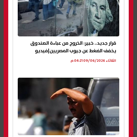
قرار جديد.. خبير: الخروج من عباءة الصندوق
يخفف الضغط عن جيوب المصريين|فيديو
الثلاثاء 09/06/2026 04:21 م