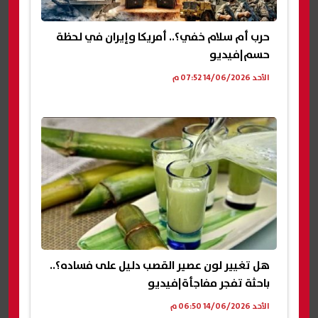
حرب أم سلام خفي؟.. أمريكا وإيران في لحظة
حسم|فيديو
الأحد 14/06/2026 07:52 م
هل تغيير لون عصير القصب دليل على فساده؟..
باحثة تفجر مفاجأة|فيديو
الأحد 14/06/2026 06:50 م