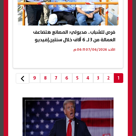
فرص للشباب.. مدبولي: المصانع هتضاعف
العمالة من 3 لـ 6 آلاف خلال سنتين|فيديو
الأحد 07/06/2026 06:11 م
9
8
7
6
5
4
3
2
1