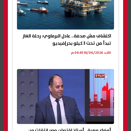
اكتشاف مش صدفة.. عادل البرماوي: رحلة الغاز
تبدأ من تحت 3 كيلو بحر|فيديو
الأحد 14/06/2026 04:43 م
أوضاع صعبة.. أستاذ اقتصاد: مصر انتقلت من