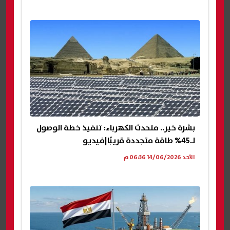
بشرة خير.. متحدث الكهرباء: تنفيذ خطة الوصول
لـ45% طاقة متجددة قريبًا|فيديو
الأحد 14/06/2026 06:36 م