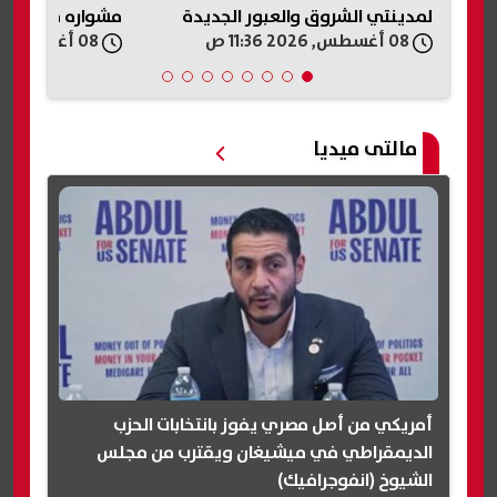
مشواره مع الفريق
08 أغسطس, 2026 11:29 ص
08 أغسطس, 2026 11:25 ص
مالتى ميديا
أمريكي من أصل مصري يفوز بانتخابات الحزب
الديمقراطي في ميشيغان ويقترب من مجلس
الشيوخ (انفوجرافيك)