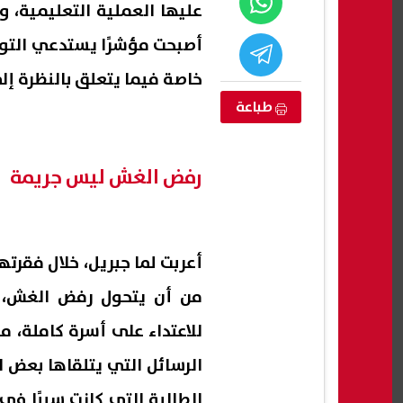
عليها العملية التعليمية، و
أصبحت مؤشرًا يستدعي التو
خاصة فيما يتعلق بالنظرة إلى
طباعة
رفض الغش ليس جريمة
ي مدارس
محمد الباز: اعتصام رابعة «جريمة
أغرب 
التكنولوجيا التطبيقية 2026-2027..
متكاملة».. ومنصة الاعتصام كانت
يكشف
من أن يتحول رفض الغش، و
تخصصات المتاحة
جهازًا إعلاميًا للتحريض
23 يومًا
07 أغسطس, 2026 01:18 ص
07 أغسطس, 2026 12:32 ص
للاعتداء على أسرة كاملة، م
الرسائل التي يتلقاها بعض ا
الطالبة التي كانت سببًا في