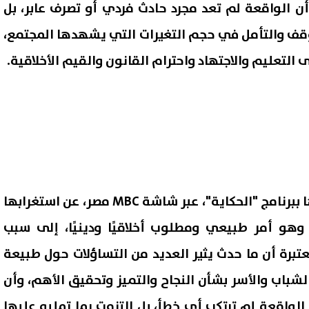
أن الواقعة لم تعد مجرد حادث فردي أو تصرف عابر، بل
قف والتأمل في حجم التغيرات التي يشهدها المجتمع،
 التعليم والاجتهاد واحترام القانون والقيم الأخلاقية.
أعربت لما جبريل، خلال فقرتها ببرنامج "الحكاية"، عبر شاشة MBC مصر، عن استغرابها
قصة طلاق.. نقيب المأذونين
«البلطجية والحرامية هيخرجوا
 تفاصيل زواج لم يستمر سوى
جحورهم».. مصطفى بكري يحذ
هو أمر طبيعي ومطلوب أخلاقيًا ودينيًا، إلى سبب
تكرار الفوضى
07 أغسطس, 2026 12:03 ص
عتبرة أن ما حدث يثير العديد من التساؤلات حول طبيعة
لشباب والأسر بشأن النجاح والتميز وتحقيق الأهم، وأن
 الواقعة لم ترتكب أي خطأ، بل التزمت بما تمليه عليها