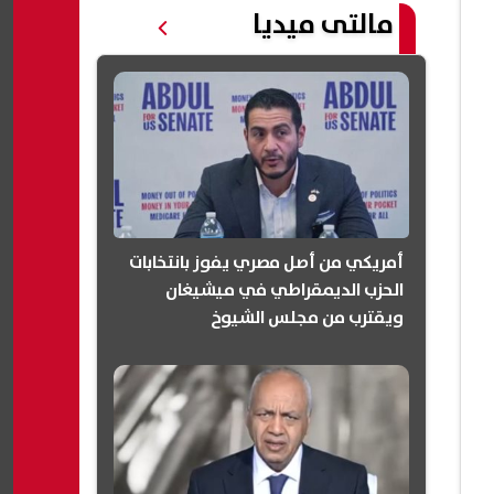
مالتى ميديا
أمريكي من أصل مصري يفوز بانتخابات
الحزب الديمقراطي في ميشيغان
ويقترب من مجلس الشيوخ
(انفوجرافيك)