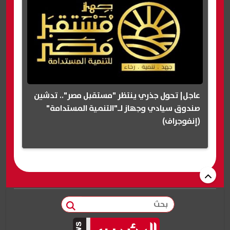
عاجل| تحول جذري ينتظر "مستقبل مصر".. تدشين
صندوق سيادي وجهاز لـ"التنمية المستدامة"
(إنفوجراف)
بحث