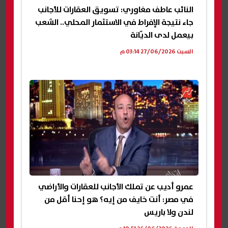
النائب عاطف مغاوري: تسويق العقارات للأجانب
جاء نتيجة الإفراط في الاستثمار المحلي.. الشعب
بيعمل لدى الديّانة
السبت 27/06/2026 03:14 م
عمرو أديب عن تملك الأجانب للعقارات والأراضي
في مصر: أنت خايف من إيه؟ هو إحنا أقل من
لندن ولا باريس