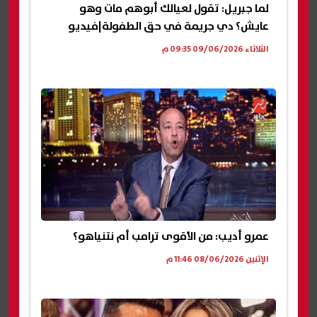
لما جبريل: تقول لعيالك أبوهم مات وهو
عايش؟ دي جريمة في حق الطفولة|فيديو
الثلاثاء 09/06/2026 09:35 م
عمرو أديب: من الأقوى ترامب أم نتنياهو؟
الإثنين 08/06/2026 11:46 م