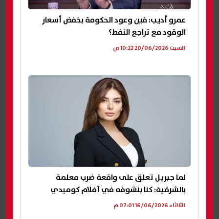
عمرو أديب: فين وعود الحكومة بخفض أسعار
الوقود مع تراجع النفط؟
السبت 20/06/2026 10:22 ص
لما جبريل تعلق على واقعة ضرب معلمة
بالشرقية: كنا بنشوفه في أفلام كوميدي
الثلاثاء 16/06/2026 07:01 م