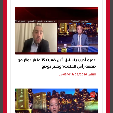
عمرو أديب يتساءل: أين ذهبت 35 مليار دولار من
صفقة رأس الحكمة؟ وخبير يوضح
الإثنين 15/06/2026 03:14 ص