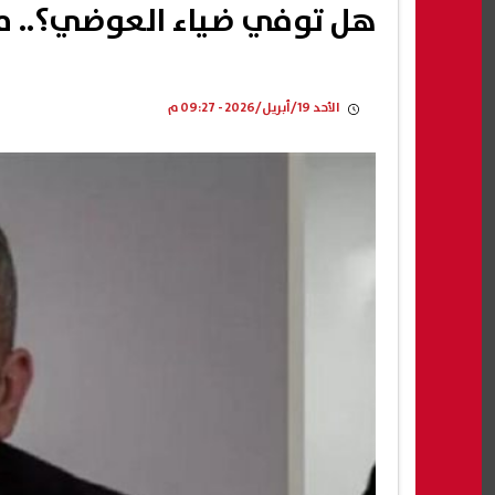
هل توفي ضياء العوضي؟.. م
الأحد 19/أبريل/2026 - 09:27 م