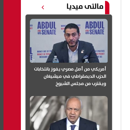
مالتى ميديا
أمريكي من أصل مصري يفوز بانتخابات
الحزب الديمقراطي في ميشيغان
ويقترب من مجلس الشيوخ
(انفوجرافيك)