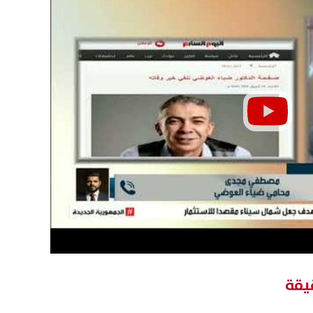
 أمريكية على إسرائيل لوقف
«عار وطني».. ترامب يشن هجوم
 النار في غزة لمدة أسبوعين
على حكم وقف بناء قاعة احتفا
البيت الأبيض
08 أغسطس, 2026 05:54 ص
يقة