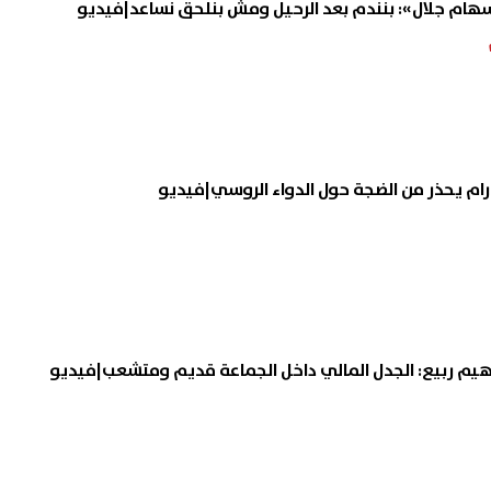
سهام جلال»: بنندم بعد الرحيل ومش بنلحق نساعد|فيديو
ورام يحذر من الضجة حول الدواء الروسي|فيديو
هيم ربيع: الجدل المالي داخل الجماعة قديم ومتشعب|فيديو