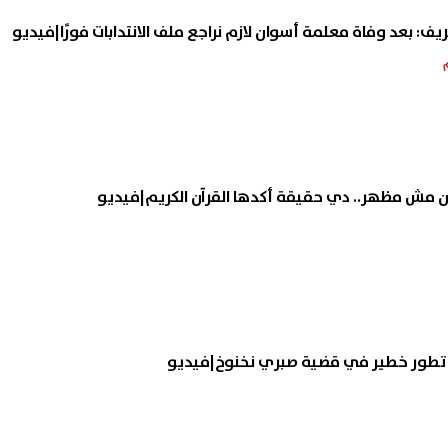
ريف: بعد وفاة معلمة أسوان لازم نراجع ملف الانتدابات فورًا|فيديو
مان مش مظهر.. دي حقيقة أكدها القرآن الكريم|فيديو
.. تطور خطير في قضية صبري نخنوخ|فيديو