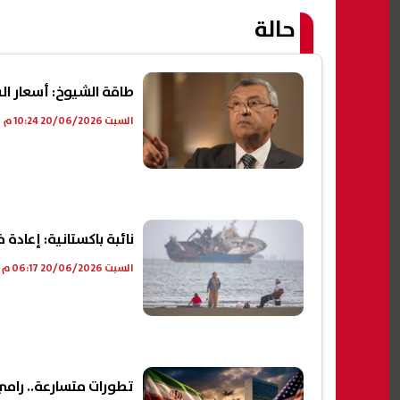
حالة
طاقة الشيوخ: أسعار البترول س
السبت 20/06/2026 10:24 م
نائبة باكستانية: إعادة
السبت 20/06/2026 06:17 م
تطورات متسارعة.. رامي 