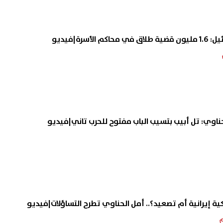
لوفد يطلق برنامج تأهيل الكوادر
أسرة عروس بورسعيد تعيد تو
انتخابات المجالس المحلية
محاميها السابق.. مفاجأة صا
القضية: تعرضنا للتضليل
09 أغسطس, 2026 02:20 م
ناوي: تل أبيب بتسيب الباب مفتوح للحرب تاني|فيديو
ية إيرانية أم تصعيد؟.. أمل الحناوي تطرح التساؤلات|فيديو