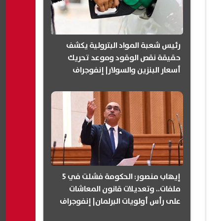
رئيس شعبة المواد البترولية يكشف
حقيقة نقص الوقود وموعد تحريك
أسعار البنزين والسولار| إنفوجراف
إيهاب منصور: الحكومة فشلت في 5
ملفات.. وتعديلات قانون المعاشات
على رأس أولويات البرلمان| إنفوجراف