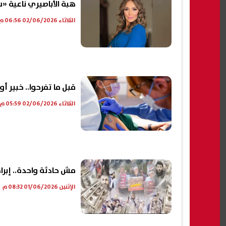
هبة الأباصيري ناعية «
الثلاثاء 02/06/2026 06:56 م
قبل ما تفرحوا.. خبير أ
الثلاثاء 02/06/2026 05:59 م
مش حادثة واحدة.. إبرا
الإثنين 01/06/2026 08:32 م