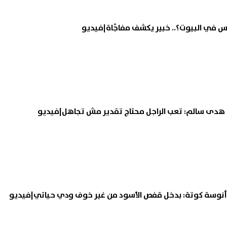
بوس في البيوت؟.. خبير يكشف مفاجًاة|فيديو
هدى سالم: تعب الراجل محتاج تقدير مش تجاهل|فيديو
أنوسة كوتة: بدخل قفص الأسود من غير خوف ودي حياتي|فيديو