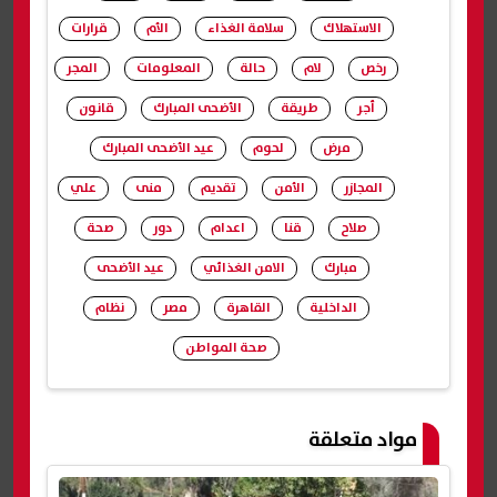
الاستهلاك
سلامة الغذاء
الأم
قرارات
رخص
لام
حالة
المعلومات
المجر
أجر
طريقة
الأضحى المبارك
قانون
مرض
لحوم
عيد الأضحى المبارك
المجازر
الأمن
تقديم
منى
علي
صلاح
قنا
اعدام
دور
صحة
مبارك
الامن الغذائي
عيد الأضحى
الداخلية
القاهرة
مصر
نظام
صحة المواطن
شارك
مواد متعلقة