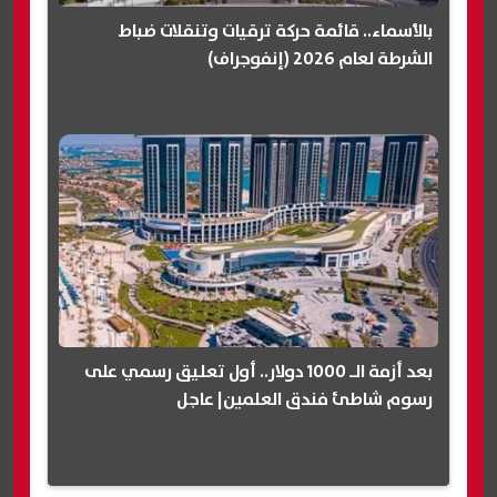
بالأسماء.. قائمة حركة ترقيات وتنقلات ضباط
الشرطة لعام 2026 (إنفوجراف)
بعد أزمة الـ 1000 دولار.. أول تعليق رسمي على
رسوم شاطئ فندق العلمين| عاجل