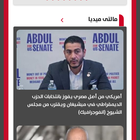
مالتى ميديا
أمريكي من أصل مصري يفوز بانتخابات الحزب
الديمقراطي في ميشيغان ويقترب من مجلس
الشيوخ (انفوجرافيك)