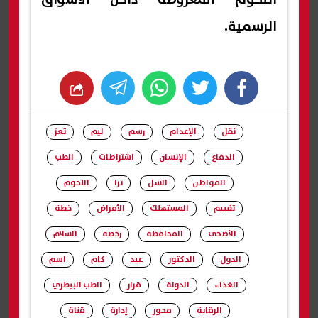
الرسمية.
whats
twitter
facebook
نقل
الإعدام
رسم
ليم
تعز
الدفاع
الإنسان
اشتراطات
الطب
المواطن
السل
ترا
اللحوم
تقييم
المستهلك
الأمراض
خطة
الأضحى
المحافظة
رخصة
السلام
الدول
الدكتور
عيد
كام
اسم
الغذاء
الدولة
قرار
الطب البيطري
الرقابة
محور
إدارة
قناة