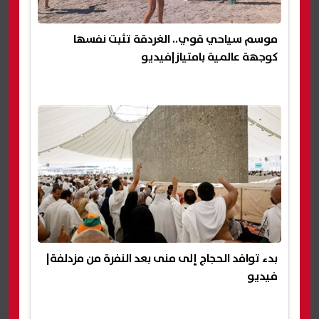
موسم سياحي قوي.. الغردقة تثبت نفسها
كوجهة عالمية بامتياز|فيديو
بدء توافد الحجاج إلى منى بعد النفرة من مزدلفة|
فيديو