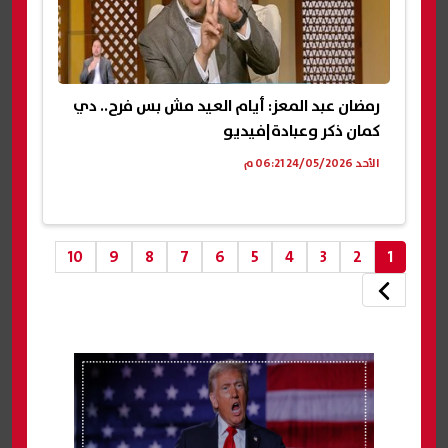
رمضان عبد المعز: أيام العيد مش بس فرح.. دي
كمان ذكر وعبادة|فيديو
الأحد 24/05/2026 06:21 م
10
9
8
7
6
5
4
3
2
1