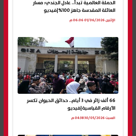
الحملة العالمية تبدأ.. عادل الجندي: مسار
العائلة المقدسة جاهز 100%|فيديو
الإثنين 01/06/2026 06:06 م
66 ألف زائر في 3 أيام.. حدائق الحيوان تكسر
الأرقام القياسية|فيديو
السبت 30/05/2026 04:38 م