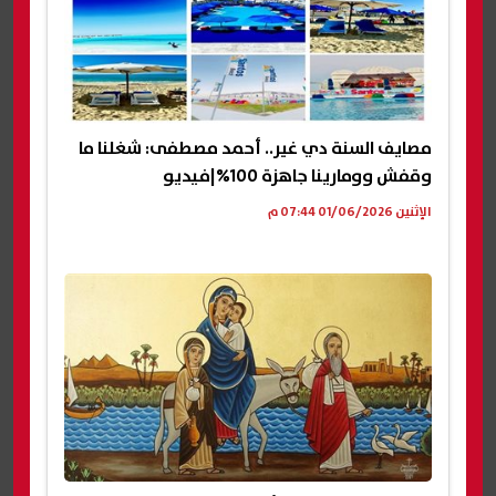
مصايف السنة دي غير.. أحمد مصطفى: شغلنا ما
وقفش وومارينا جاهزة 100%|فيديو
الإثنين 01/06/2026 07:44 م