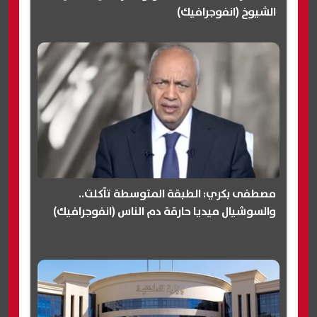
الشيوخ (انفوجرافيك)
مصطفى بكري: الطبقة المتوسطة تآكلت..
والسوشيال ميديا حارقة دم الناس (انفوجرافيك)