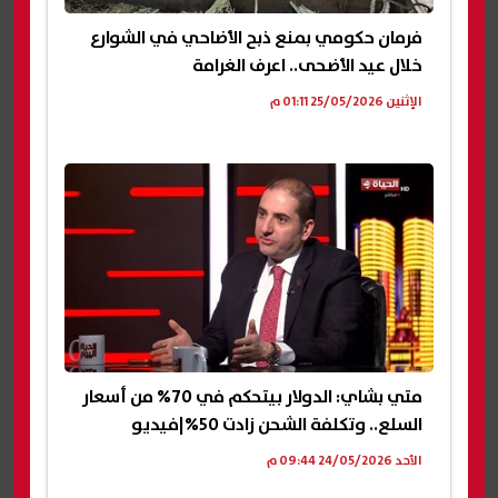
فرمان حكومي بمنع ذبح الأضاحي في الشوارع
خلال عيد الأضحى.. اعرف الغرامة
الإثنين 25/05/2026 01:11 م
متي بشاي: الدولار بيتحكم في 70% من أسعار
السلع.. وتكلفة الشحن زادت 50%|فيديو
الأحد 24/05/2026 09:44 م