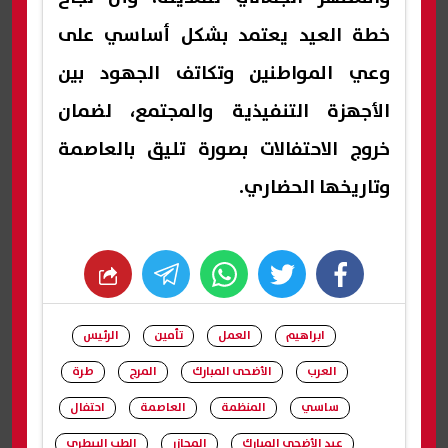
خطة العيد يعتمد بشكل أساسي على
وعي المواطنين وتكاتف الجهود بين
الأجهزة التنفيذية والمجتمع، لضمان
خروج الاحتفالات بصورة تليق بالعاصمة
وتاريخها الحضاري.
whats
twitter
facebook
ابراهيم
العمل
تأمين
الرئيس
العرب
الأضحى المبارك
المرج
طرة
ساسي
المنظمة
العاصمة
احتفال
عيد الأضحى المبارك
المجازر
الطب البيطري