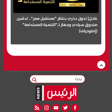
عاجل| تحول جذري ينتظر "مستقبل مصر".. تدشين
صندوق سيادي وجهاز لـ"التنمية المستدامة"
(إنفوجراف)
بحث
rss feed
instagram
youtube
twitter
facebook