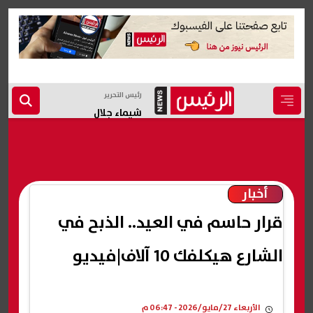
رئيس التحرير
شيماء جلال
أخبار
قرار حاسم في العيد.. الذبح في
الشارع هيكلفك 10 آلاف|فيديو
الأربعاء 27/مايو/2026 - 06:47 م