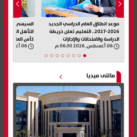
سي الجديد
السيسي يهنئ ناشئات مصر بعد
الصحة ال
م تعلن خريطة
التأهل التاريخي إلى نصف نهائي
جديدة وت
ات
كأس العالم لكرة اليد
للفيروس
06 أغسطس, 2026 06:27 م
06 أغسطس, 2026 06:24 م
مالتى ميديا