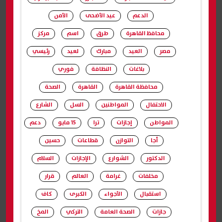
الدعم
عيد الأضحى
الأمن
محافظ القاهرة
طرق
اسم
مركز
مصر
العيد
مبارك
لعيد
رئيسي
بلاغات
النظافة
فوري
محافظة القاهرة
القاهرة
الصحة
الاحتفال
المواطنين
السل
الشارع
المواطن
إجازات
ترا
15 مايو
دعم
أجا
التوازن
قطاعات
حسين
الدكتور
الشوارع
الإجازات
السلام
مخلفات
غرامة
العالم
قرار
استقبال
الأجواء
الكبرى
كاف
جازات
الصحة العامة
التركي
المخ