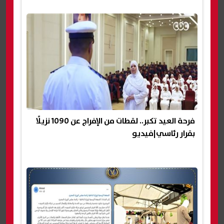
فرحة العيد تكبر.. لقطات من الإفراج عن 1090 نزيلًا
بقرار رئاسي|فيديو