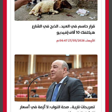
قرار حاسم في العيد.. الذبح في الشارع
هيكلفك 10 آلاف|فيديو
الأربعاء 27/05/2026 06:47 م
تصريحات نارية.. صحة النواب: لا أزمة في أسعار