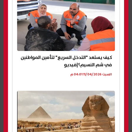
كيف يستعد "التدخل السريع" لتأمين المواطنين
في شم النسيم؟|فيديو
السبت 11/04/2026 04:01 م