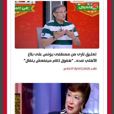
تعليق نارى من مصطفى يونس على بلاغ
الأهلي ضده.. "هقول كلام مينفعش يتقال"
الأحد 13/07/2025 02:17 م