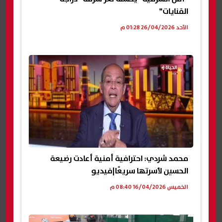
القنايات"
الأحد 26/04/2026 01:28 م
محمد شردي: احترافية أمنية أعادت رضيعة
الحسين لأسرتها سريعًا|فيديو
الخميس 16/04/2026 08:40 م