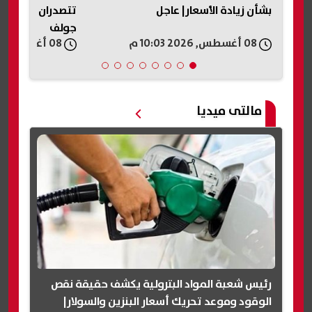
تتصدران المشهد في حفل بورتو
أشخاص بشاطئ ا
جولف
الإسكندرية
08 أغسطس, 2026 09:58 م
08 أغسطس, 2026 09:55 م
مالتى ميديا
رئيس شعبة المواد البترولية يكشف حقيقة نقص
الوقود وموعد تحريك أسعار البنزين والسولار|