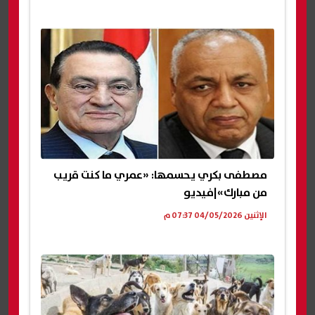
مصطفى بكري يحسمها: «عمري ما كنت قريب
من مبارك»|فيديو
الإثنين 04/05/2026 07:37 م