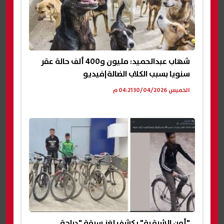
شهاب عبدالحميد: مليون و400 ألف حالة عقر
سنويا بسبب الكلاب الضالة|فيديو
الخميس 30/04/2026 04:21 م
"أمن الشرقية" يكشف لغز سرقة "دراجة