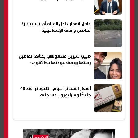
عاجل|انفجار داخل المياه أم تسرب غاز؟
تفاصيل واقعة الإسماعيلية
طبيب شيرين عبدالوهاب يكشف تفاصيل
رحلتها ويصف عودتها بـ«الأقوى»
أسعار السجائر اليوم.. كليوباترا عند 48
جنيهًا ومارلبورو بـ102 جنيه