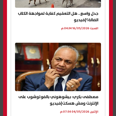
جدل واسع.. هل التعقيم كفاية لمواجهة الكلاب
الضالة؟|فيديو
السبت 16/05/2026 04:34 م
مصطفى بكري: بيشوهوني بالفوتوشوب على
الإنترنت ومش هسكت|فيديو
الإثنين 04/05/2026 07:54 م