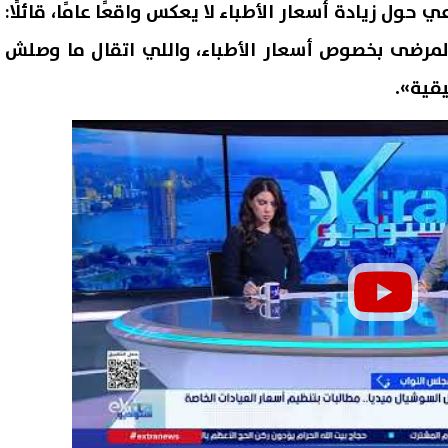
حول زيادة أسعار الأطباء لا يعكس واقعًا عامًا، قائلًا:
رضى بخصوص أسعار الأطباء، واللي اتقال ما وصلش
قية».
عبد المجيد يحتفل بزفافه..
6 ملايين دولار و20% من 
وهات رقص مدافع الزمالك
تفاصيل عرض الزمالك لبيع خوان 
بق تشعل السوشيال ميديا
إلى شباب الأهلي
08 أغسطس, 2026 03:41 ص