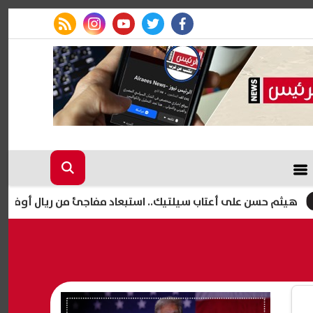
rss feed
instagram
youtube
twitter
facebook
ى أعتاب سيلتيك.. استبعاد مفاجئ من ريال أوفييدو يمهد لرحيله