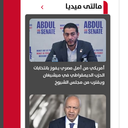
مالتى ميديا
أمريكي من أصل مصري يفوز بانتخابات
الحزب الديمقراطي في ميشيغان
ويقترب من مجلس الشيوخ
(انفوجرافيك)