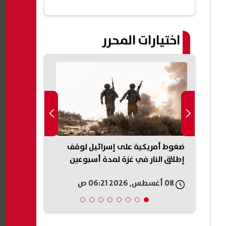
اختيارات المحرر
إعادة البيع..
ضغوط أمريكية على إسرائيل لوقف
«عار وطني»..
بيزيرا
إطلاق النار في غزة لمدة أسبوعين
على حكم وقف 
البيت الأبيض
08 أغسطس, 2026 06:21 ص
08 أغسطس, 2026 05:54 ص