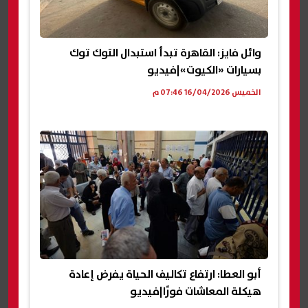
وائل فايز: القاهرة تبدأ استبدال التوك توك
بسيارات «الكيوت»|فيديو
الخميس 16/04/2026 07:46 م
أبو العطا: ارتفاع تكاليف الحياة يفرض إعادة
هيكلة المعاشات فورًا|فيديو