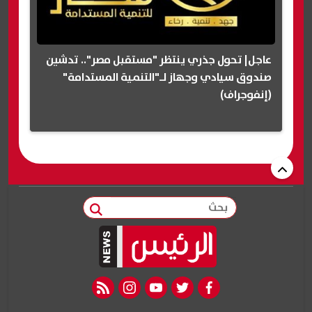
عاجل| تحول جذري ينتظر "مستقبل مصر".. تدشين
صندوق سيادي وجهاز لـ"التنمية المستدامة"
(إنفوجراف)
بحث
rss feed
instagram
youtube
twitter
facebook