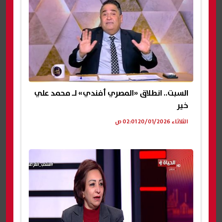
السبت.. انطلاق «المصري أفندي» لـ محمد علي
خير
الثلاثاء 20/01/2026 02:01 ص