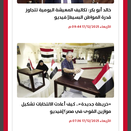
خالد أبو بكر: تكاليف المعيشة اليومية تتجاوز
قدرة المواطن البسيط| فيديو
الأربعاء 17/12/2025 09:44 م
«خريطة جديدة».. كيف أعادت الانتخابات تشكيل
موازين القوى في مصر؟|فيديو
الأربعاء 17/12/2025 07:36 م