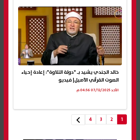
خالد الجندي يشيد بـ "دولة التلاوة": إعادة إحياء
الصوت القرآني الأصيل| فيديو
الأحد 07/12/2025 04:56 م
4
3
2
1