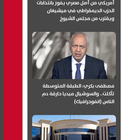
أمريكي من أصل مصري يفوز بانتخابات
الحزب الديمقراطي في ميشيغان
ويقترب من مجلس الشيوخ
(انفوجرافيك)
مصطفى بكري: الطبقة المتوسطة
تآكلت.. والسوشيال ميديا حارقة دم
الناس (انفوجرافيك)