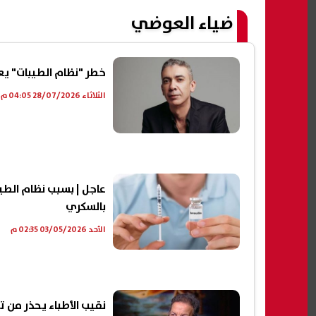
ضياء العوضي
خطر "نظام الطيبات" يع
الثلاثاء 28/07/2026 04:05 م
عاجل | بسبب نظام الطيب
بالسكري
الأحد 03/05/2026 02:35 م
نقيب الأطباء يحذر من ت