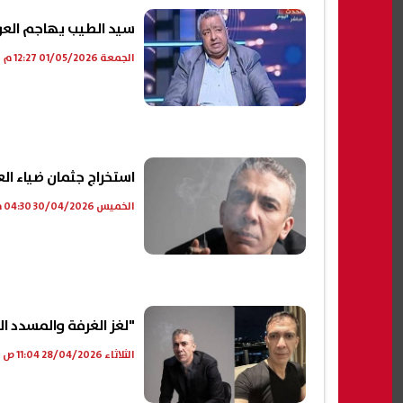
سيد الطيب يهاجم العوضي: دفعت 3 آلاف جنيه كش
الجمعة 01/05/2026 12:27 م
استخراج جثمان ضياء ا
الخميس 30/04/2026 04:30 م
"لغز الغرفة والمسدد ال
الثلاثاء 28/04/2026 11:04 ص