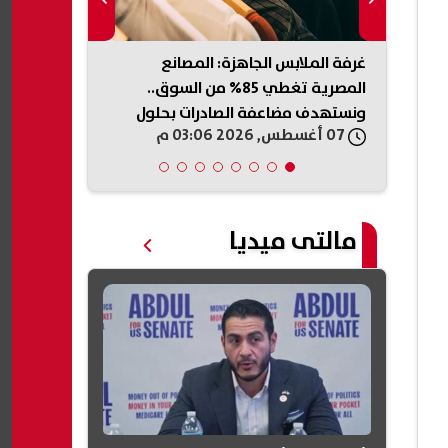
غرفة الملابس الجاهزة: المصانع
ولاء الصبان:
الشهادة الإعدادية الدور الثاني 2026
المصرية تغطي 85% من السوق..
العقارية ضرو
ونستهدف مضاعفة الصادرات بحلول
حقوق أطرافه
07 أغسطس, 2026 03:06 م
07 أغسطس, 2026 02:59 م
2030
مالتى ميديا