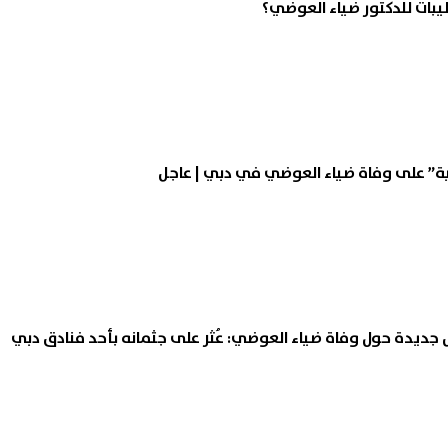
يبات للدكتور ضياء العوضي؟
ية” على وفاة ضياء العوضي في دبي | عاجل
جديدة حول وفاة ضياء العوضي: عُثر على جثمانه بأحد فنادق دبي