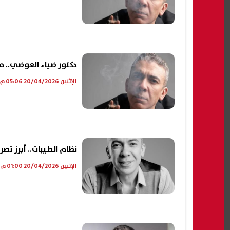
دكتور ضياء العوضي.. ما
الإثنين 20/04/2026 05:06 م
نظام الطيبات.. أبرز تص
الإثنين 20/04/2026 01:00 م