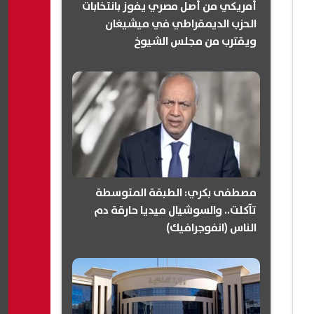
أمريكي من أصل مصري يفوز بانتخابات
الحزب الديمقراطي في ميشيغان
ويقترب من مجلس الشيوخ
(انفوجرافيك)
مصطفى بكري: الطبقة المتوسطة
تآكلت.. والسوشيال ميديا حارقة دم
الناس (انفوجرافيك)