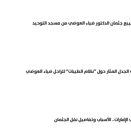
يس السيسي يودع ملك البحرين
ظهرت الآن بالاسم فقط.. نتيجة
ييع جثمان الدكتور ضياء العوضي من مسجد التوحيد
 العلمين الدولي| عاجل
برقم الجلوس
07 أغسطس, 2026 02:16 م
لجدل المثار حول “نظام الطيبات” للراحل ضياء العوضي
إمارات.. الأسباب وتفاصيل نقل الجثمان