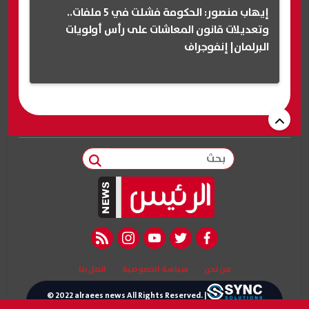
إيهاب منصور: الحكومة فشلت في 5 ملفات..
وتعديلات قانون المعاشات على رأس أولويات
البرلمان| إنفوجراف
بحث
rss feed
instagram
youtube
twitter
facebook
من نحن
سياسة الخصوصية
اتصل بنا
© 2022 alraees news All Rights Reserved. |