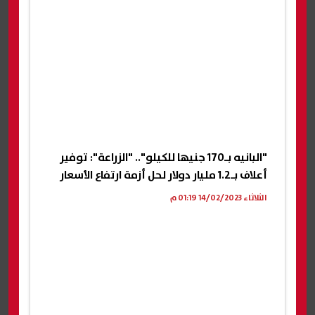
"البانيه بـ170 جنيها للكيلو".. "الزراعة": توفير
أعلاف بـ1.2 مليار دولار لحل أزمة ارتفاع الأسعار
الثلاثاء 14/02/2023 01:19 م