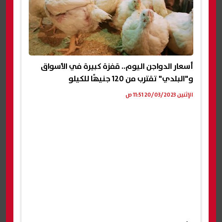
أسعار الدواجن اليوم.. قفزة كبيرة في الأسواق
و"البلدي" تقترب من 120 جنيهًا للكيلو
الإثنين 20/03/2023 11:51 ص