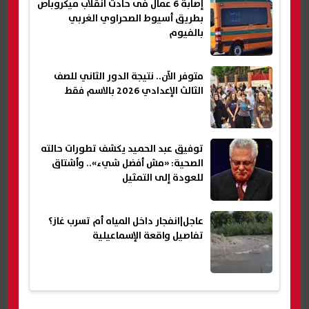
إصابة 6 عمال فى حادث انقلاب ميكروباص
بطريق أسيوط الصحراوي الغربي
بالفيوم
متوفر الآن.. نتيجة الدور الثاني للصف
الثالث الإعدادي 2026 بالاسم فقط
توفيق عبد الحميد يكشف تطورات حالته
الصحية: «مش أفضل شيء».. وأشتاق
للعودة إلى التمثيل
عاجل|انفجار داخل المياه أم تسرب غاز؟
تفاصيل واقعة الإسماعيلية