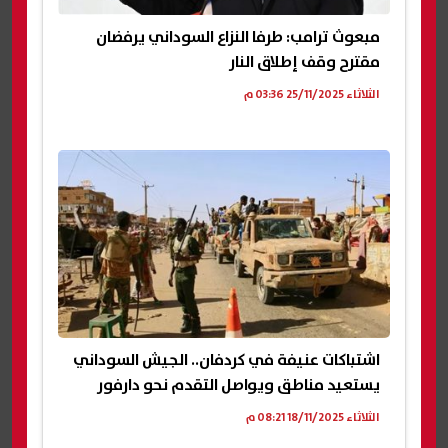
مبعوث ترامب: طرفا النزاع السوداني يرفضان
مقترح وقف إطلاق النار
الثلاثاء 25/11/2025 03:36 م
اشتباكات عنيفة في كردفان.. الجيش السوداني
يستعيد مناطق ويواصل التقدم نحو دارفور
الثلاثاء 18/11/2025 08:21 م