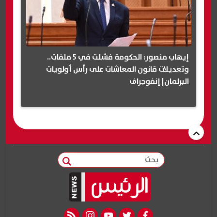
إيهاب منصور: الحكومة فشلت في 5 ملفات..
وتعديلات قانون المعاشات على رأس أولويات
البرلمان| إنفوجراف
بحث