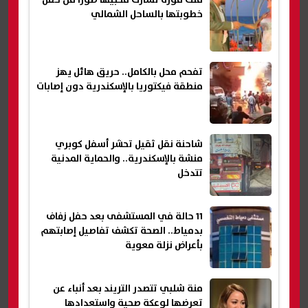
ملك قورة تشارك محبيها صورا من حفل
خطوبتها بالساحل الشمالي
تفحم محل بالكامل.. حريق هائل يهز
منطقة فيكتوريا بالإسكندرية دون إصابات
شاحنة نقل ثقيل تحشر أسفل كوبري
منشة بالإسكندرية.. والحماية المدنية
تتدخل
11 حالة في المستشفى بعد حفل زفاف
بدمياط.. الصحة تكشف تفاصيل إصابتهم
بأعراض نزلة معوية
منة شلبي تتصدر التريند بعد أنباء عن
تعرضها لوعكة صحية واستعدادها