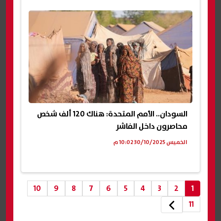
السودان.. الأمم المتحدة: هناك 120 ألف شخص
محاصرون داخل الفاشر
الخميس 30/10/2025 10:02 م
10
9
8
7
6
5
4
3
2
1
11