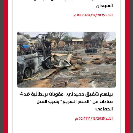
السودان
الأحد 14/12/2025 08:04 م
بينهم شقيق حميدتي.. عقوبات بريطانية ضد 4
قيادات من "الدعم السريع" بسبب القتل
الجماعي
الأحد 14/12/2025 02:41 م