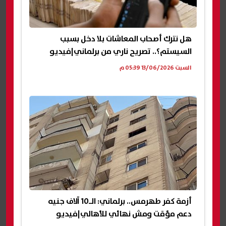
هل نترك أصحاب المعاشات بلا دخل بسبب
السيستم؟.. تصريح ناري من برلماني|فيديو
السبت 13/06/2026 05:39 م
أزمة كفر طهرمس.. برلماني: الـ10 آلاف جنيه
دعم مؤقت ومش نهائي للأهالي|فيديو