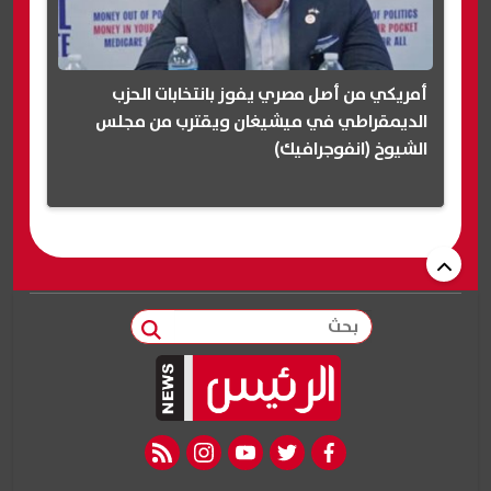
أمريكي من أصل مصري يفوز بانتخابات الحزب
الديمقراطي في ميشيغان ويقترب من مجلس
الشيوخ (انفوجرافيك)
بحث
rss feed
instagram
youtube
twitter
facebook