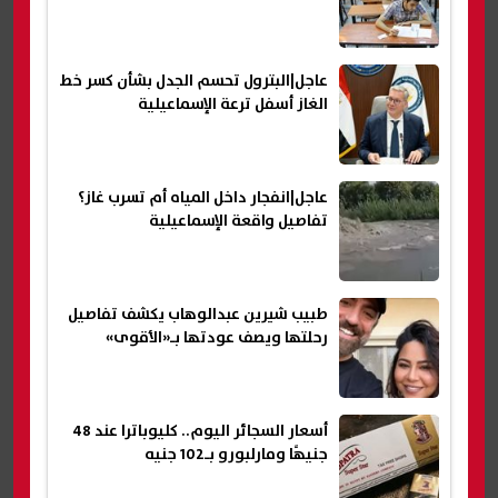
عاجل|البترول تحسم الجدل بشأن كسر خط
الغاز أسفل ترعة الإسماعيلية
عاجل|انفجار داخل المياه أم تسرب غاز؟
تفاصيل واقعة الإسماعيلية
طبيب شيرين عبدالوهاب يكشف تفاصيل
رحلتها ويصف عودتها بـ«الأقوى»
أسعار السجائر اليوم.. كليوباترا عند 48
جنيهًا ومارلبورو بـ102 جنيه