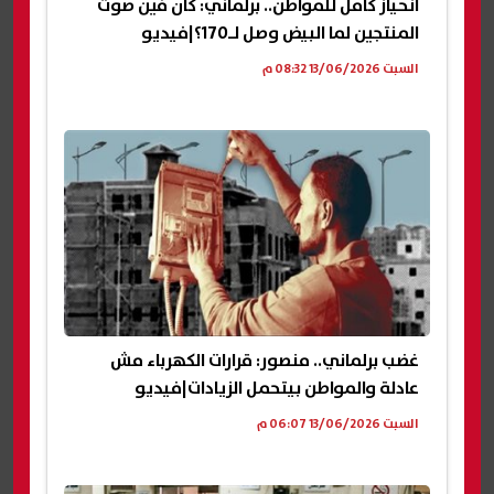
انحياز كامل للمواطن.. برلماني: كان فين صوت
المنتجين لما البيض وصل لـ170؟|فيديو
السبت 13/06/2026 08:32 م
غضب برلماني.. منصور: قرارات الكهرباء مش
عادلة والمواطن بيتحمل الزيادات|فيديو
السبت 13/06/2026 06:07 م