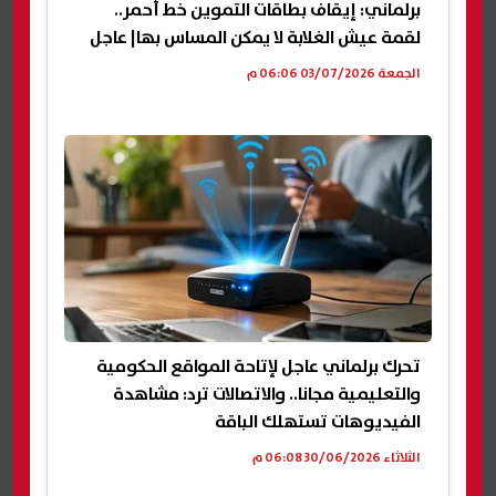
برلماني: إيقاف بطاقات التموين خط أحمر..
لقمة عيش الغلابة لا يمكن المساس بها| عاجل
الجمعة 03/07/2026 06:06 م
تحرك برلماني عاجل لإتاحة المواقع الحكومية
والتعليمية مجانا.. والاتصالات ترد: مشاهدة
الفيديوهات تستهلك الباقة
الثلاثاء 30/06/2026 06:08 م