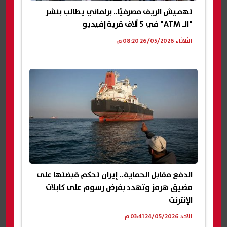
تهميش الريف مصرفيًا.. برلماني يطالب بنشر
"الـ ATM" في 5 آلاف قرية|فيديو
الثلاثاء 26/05/2026 08:20 م
الدفع مقابل الحماية.. إيران تحكم قبضتها على
مضيق هرمز وتهدد بفرض رسوم على كابلات
الإنترنت
الأحد 24/05/2026 03:41 م