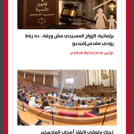
برلمانية: الزواج المسيحي مش ورقة.. ده رباط
روحي مقدس|فيديو
الإثنين 18/05/2026 08:26 م
تحرك برلماني لإنقاذ أصحاب الماجستير