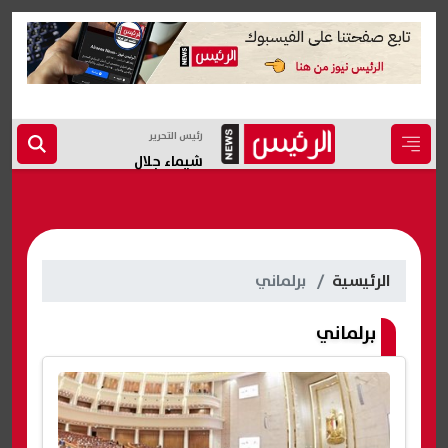
رئيس التحرير
شيماء جلال
الرئيسية
برلماني
برلماني