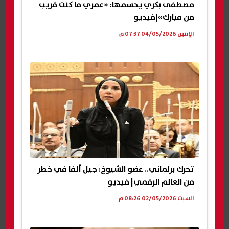
مصطفى بكري يحسمها: «عمري ما كنت قريب
من مبارك»|فيديو
الإثنين 04/05/2026 07:37 م
تحرك برلماني.. عضو الشيوخ: جيل ألفا في خطر
من العالم الرقمي| فيديو
السبت 02/05/2026 08:26 م