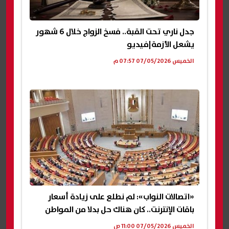
جدل ناري تحت القبة.. فسخ الزواج خلال 6 شهور
يشعل الأزمة|فيديو
الخميس 07/05/2026 07:57 م
«اتصالات النواب»: لم نطلع على زيادة أسعار
باقات الإنترنت.. كان هناك حل بدلا من المواطن
الخميس 07/05/2026 11:00 ص