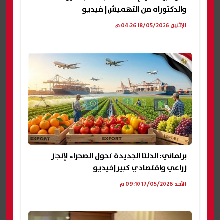
والدكتوراه من التهميش| فيديو
الإثنين 18/05/2026 04:26 م
برلماني: الدلتا الجديدة تحول الصحراء لإنجاز
زراعي واقتصادي كبير|فيديو
الأحد 17/05/2026 09:10 م