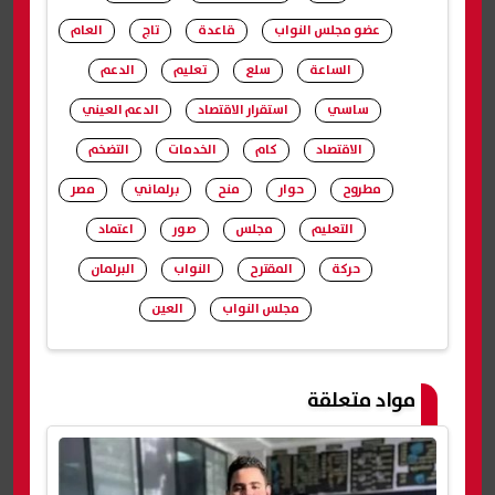
عضو مجلس النواب
قاعدة
تاج
العام
الساعة
سلع
تعليم
الدعم
ساسي
استقرار الاقتصاد
الدعم العيني
الاقتصاد
كام
الخدمات
التضخم
مطروح
حوار
منح
برلماني
مصر
التعليم
مجلس
صور
اعتماد
حركة
المقترح
النواب
البرلمان
مجلس النواب
العين
شارك
مواد متعلقة