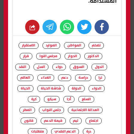
المستدامة.
whats
twitter
facebook
تضخم
المواطن
الموارد
الاستقرار
الدكتور
الحوار
مجلس النوا
قرار
الدول
السوق
دواء
السل
النقد
ترا
دراسة
دعم
الغذاء
العالم
الدواء
الدولة
شاشة الحياة
الحياة
السلع
أجا
سيكو
كرة
العدالة الاجتماعية
جلس النواب
المطر
اجتماع
ليم
قيمة الدعم
قانون
درة
الدعم النقدي
متطلبات