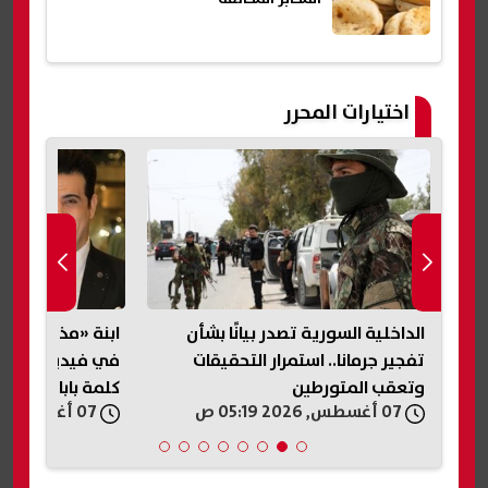
اختيارات المحرر
أسعار الخبز السياحي والفينو 2026..
الداخلية السورية تصدر بيانًا بشأن
ابنة «مذيع الجنا
حذر
تفجير جرمانا.. استمرار التحقيقات
في فيديو متداول
وتعقب المتورطين
كلمة بابا»
07 أغسطس, 2026 05:19 ص
07 أغسطس, 2026 04:33 ص