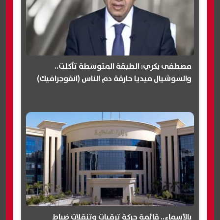
مصطفى بكري: الطبقة المتوسطة تآكلت..
والسوشيال ميديا حارقة دم الناس (انفوجرافيك)
بالأسماء.. قائمة حركة ترقيات وتنقلات ضباط