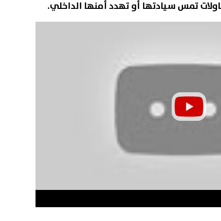
ولات تمس سيادتها أو تهدد أمنها الداخلي.
الك يحسم الجدل بشأن مستقبل
عاجل|البنك المركزي: طلبات الاك
بيزيرا ويرفض رحيله رسميًا
جنيه
06 أغسطس, 2026 11:11 م