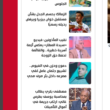
الجلوس
الزمالك يحسم الجدل بشأن
مستقبل خوان بيزيرا ويرفض
رحيله رسميًا
نقيب المأذونين: فيديو
«سيدة المطار» يعكس أزمة
أسرية خطيرة.. والقائمة
تحفظ حق الزوجة
دموع وحزن في الفيوم..
تشييع جثمان عامل لقي
مصرعه داخل بئر صرف صحي
مصطفى بكري يطالب
بمحاسبة يوسف بطرس
غالي: ارتكب جريمة في
أموال التأمينات