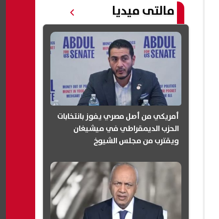
مالتى ميديا
أمريكي من أصل مصري يفوز بانتخابات
الحزب الديمقراطي في ميشيغان
ويقترب من مجلس الشيوخ
(انفوجرافيك)