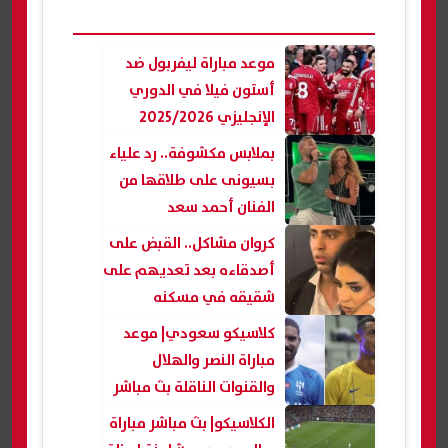
موعد مباراة ليفربول ضد
أستون فيلا في الدوري
الإنجليزي 2025/2026
بملابس مكشوفة.. رد علياء
بسيونى على طلاقها من
الفنان أحمد سعد
كروان مشاكل.. القبض على
أصدقاءه بعد تعديهم على
شقيقه في مسكنه
كلاسيكو سعودي| موعد
مباراة النصر والهلال
والقنوات الناقلة بث مباشر
الكلاسيكو| بث مباشر مباراة