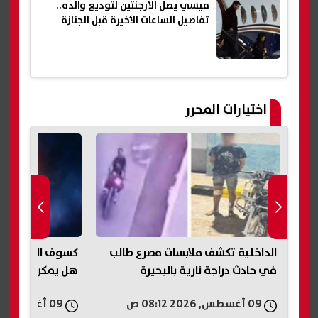
ميسي يصل الأرجنتين لتوديع والده..
تفاصيل الساعات الأخيرة قبل الجنازة
اختيارات المحرر
 طالب
كسوف الشمس 12 أغسطس 2026..
حريق داخل م
هل يمكن رؤيته في مصر؟
جازان.. السي
إصابات
09 أغسطس, 2026 07:15 ص
09 أغسطس, 2026 06:57 ص