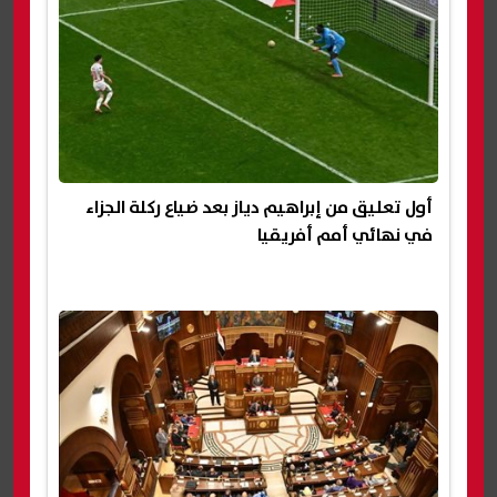
أول تعليق من إبراهيم دياز بعد ضياع ركلة الجزاء
في نهائي أمم أفريقيا