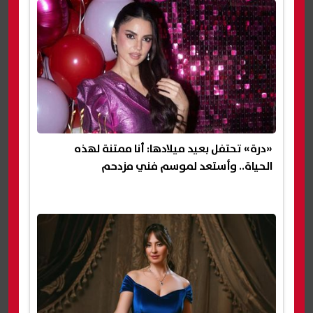
«درة» تحتفل بعيد ميلادها: أنا ممتنة لهذه
الحياة.. وأستعد لموسم فني مزدحم