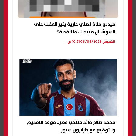
فيديو فتاة تصلي عارية يثير الغضب على
السوشيال مييديا.. ما القصة؟
الخميس 06/08/2026 10:21 ص
محمد صلاح قائد منتخب مصر.. موعد التقديم
والتوقيع مع طرابزون سبور