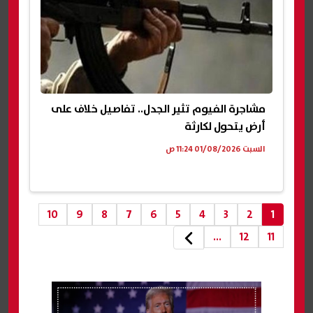
مشاجرة الفيوم تثير الجدل.. تفاصيل خلاف على
أرض يتحول لكارثة
السبت 01/08/2026 11:24 ص
10
9
8
7
6
5
4
3
2
1
...
12
11