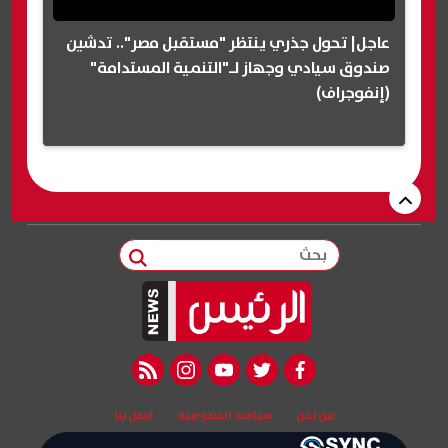
عاجل| تحول جذري ينتظر "مستقبل مصر".. تدشين
صندوق سيادي وجهاز لـ"التنمية المستدامة"
(إنفوجراف)
بحث
rss feed
instagram
youtube
twitter
facebook
من نحن
سياسة الخصوصية
اتصل بنا