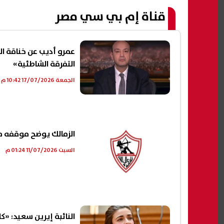
قناة إم بي سي مصر
عمرو أديب عن خناقة ال
التفرقة الشاطئية»
الجمعة 17/07/2026 10:42 م
الزمالك يوضح موقفه م
السبت 11/07/2026 01:24 م
النائبة إيرين سعيد: «كا