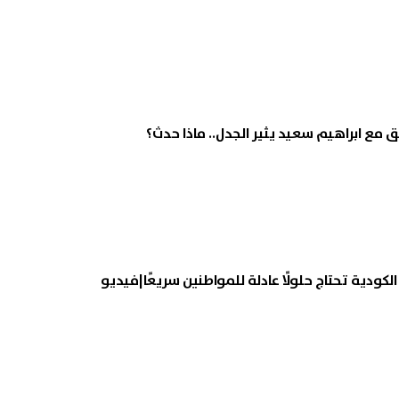
ق مع ابراهيم سعيد يثير الجدل.. ماذا حدث؟
كودية تحتاج حلولًا عادلة للمواطنين سريعًا|فيديو