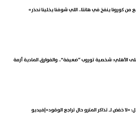
 من كورونا ينفخ في هانتا.. اللي شوفنا يخلينا نحذر»
 على الأهلي: شخصية توروب “ضعيفة”.. والفوارق المادية أزمة
: «لا خفض لـ تذاكر المترو حال تراجع الوقود»|فيديو