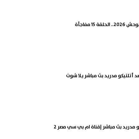
إصابة 11 مدنيًا في هجوم للحوثيين
ترامب: أعدت بناء الجيش الأمر
ة 15 مفاجأة
جران.. والتحالف يتوعد بإجراءات
ولدينا مخزون غير محدود من ال
07 أغسطس, 2026 02:38 ص
و مدريد بث مباشر |قناة ام بي سي مصر 2