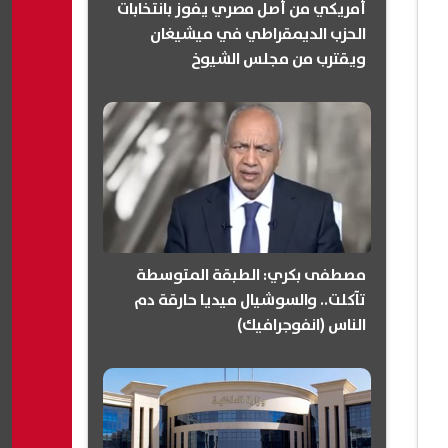
أمريكي من أصل مصري يفوز بانتخابات
الحزب الديمقراطي في ميشيغان
ويقترب من مجلس الشيوخ
(انفوجرافيك)
مصطفى بكري: الطبقة المتوسطة
تآكلت.. والسوشيال ميديا حارقة دم
الناس (انفوجرافيك)