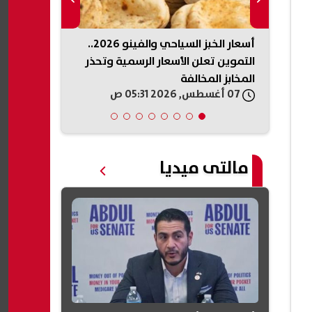
يكي
أسعار الخبز السياحي والفينو 2026..
الداخلية السو
ذخائر
التموين تعلن الأسعار الرسمية وتحذر
تفجير جرمانا.
المخابز المخالفة
وتعقب المتو
07 أغسطس, 2026 05:31 ص
07 أغسطس, 2026 05:19 ص
مالتى ميديا