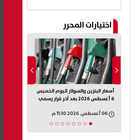
التسجيل
اختيارات المحرر
جامعات 2026.. 46 ألف طالب
أسعار البنزين والسولار اليوم الخميس
نقيب المأذون
6 أغسطس 2026 بعد آخر قرار رسمي
المطار» يعكس
غلق
والقائمة تحف
06 أغسطس, 2026 11:30 م
06 أغسطس, 2026 11:20 م