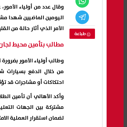
وقال عدد من أولياء الأمور،
اليومين الماضيين شهدا مشاح
الأمر الذي أثار حالة من الق
طباعة
مطالب بتأمين محيط لجان 
وطالب أولياء الأمور بضرورة 
من خلال الدفع بسيارات ش
احتكاكات أو مشاجرات قد تؤث
بشأن مستقبل
عاجل|البنك المركزي: طلبات الاكتتاب
مصرو
له رسميًا
في أذون الخزانة تقفز إلى 285 مليار
الأهلية 26
وأكد الأهالي أن تأمين الطل
جنيه
06 أغسطس, 2026 11:11 م
06 أغسطس, 2026 11:00 م
مشتركة بين الجهات التعلي
لضمان استقرار العملية الامت