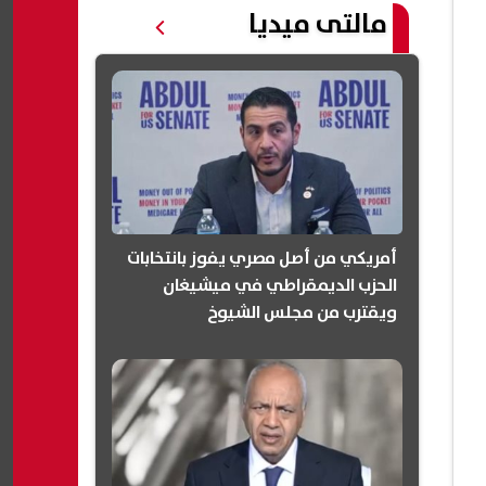
مالتى ميديا
أمريكي من أصل مصري يفوز بانتخابات
الحزب الديمقراطي في ميشيغان
ويقترب من مجلس الشيوخ
(انفوجرافيك)