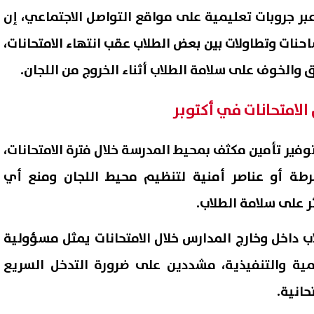
 عبر جروبات تعليمية على مواقع التواصل الاجتماعي، إن
نات وتطاولات بين بعض الطلاب عقب انتهاء الامتحانات،
لق والخوف على سلامة الطلاب أثناء الخروج من اللجان.
الامتحانات في أكتوبر
توفير تأمين مكثف بمحيط المدرسة خلال فترة الامتحانات،
رطة أو عناصر أمنية لتنظيم محيط اللجان ومنع أي
ر على سلامة الطلاب.
فات جامعة الإسماعيلية الجديدة
تنسيق ال
20-2027
يسجلون رغبات المرحلة الأولى
اب داخل وخارج المدارس خلال الامتحانات يمثل مسؤولية
والتعليم العالي تكشف موعد 
06 أغسطس, 2026 10:55 م
التسجيل
مية والتنفيذية، مشددين على ضرورة التدخل السريع
حانية.