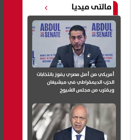
مالتى ميديا
أمريكي من أصل مصري يفوز بانتخابات
الحزب الديمقراطي في ميشيغان
ويقترب من مجلس الشيوخ
(انفوجرافيك)