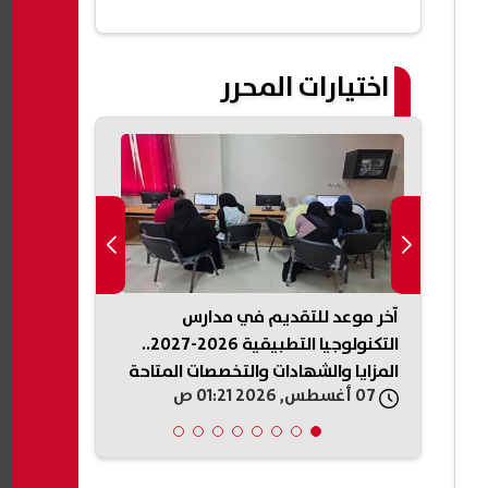
اختيارات المحرر
فية تحديث بطاقة التموين 2026
آخر موعد للتقديم في مدارس
محمد الباز: ا
مواليد
التكنولوجيا التطبيقية 2026-2027..
متكاملة».. و
المزايا والشهادات والتخصصات المتاحة
جهازًا إعلاميً
07 أغسطس, 2026 01:21 ص
07 أغسطس, 2026 01:18 ص