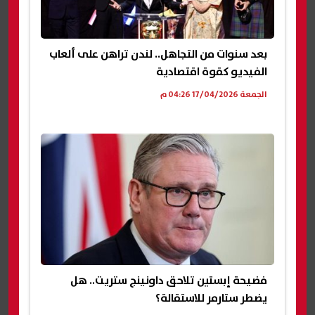
بعد سنوات من التجاهل.. لندن تراهن على ألعاب
الفيديو كقوة اقتصادية
الجمعة 17/04/2026 04:26 م
فضيحة إبستين تلاحق داونينج ستريت.. هل
يضطر ستارمر للاستقالة؟