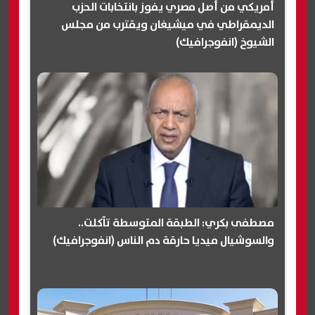
أمريكي من أصل مصري يفوز بانتخابات الحزب
الديمقراطي في ميشيغان ويقترب من مجلس
الشيوخ (انفوجرافيك)
مصطفى بكري: الطبقة المتوسطة تآكلت..
والسوشيال ميديا حارقة دم الناس (انفوجرافيك)