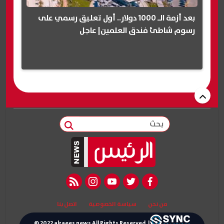
بعد أزمة الـ 1000 دولار.. أول تعليق رسمي على
رسوم شاطئ فندق العلمين| عاجل
بحث
rss feed
instagram
youtube
twitter
facebook
من نحن
سياسة الخصوصية
اتصل بنا
© 2022 alraees news All Rights Reserved. |