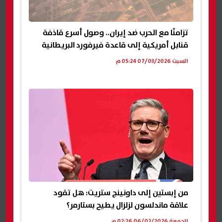
تزامنًا مع الحرب ضد إيران.. وصول أسرع قاذفة
قنابل أمريكية إلى قاعدة فيرفورد البريطانية
السبت 07/03/2026 05:24 م
من إبستين إلى داونينج ستريت: هل تقود
علاقة ماندلسون لزلزال يطيح بستارمر؟
الجمعة 06/02/2026 02:26 م