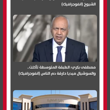
الشيوخ (انفوجرافيك)
مصطفى بكري: الطبقة المتوسطة تآكلت..
والسوشيال ميديا حارقة دم الناس (انفوجرافيك)