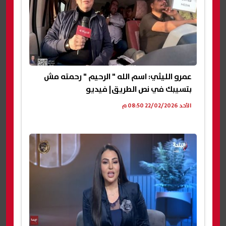
عمرو الليثي: اسم الله " الرحيم " رحمته مش
بتسيبك في نص الطريق| فيديو
الأحد 22/02/2026 08:50 م