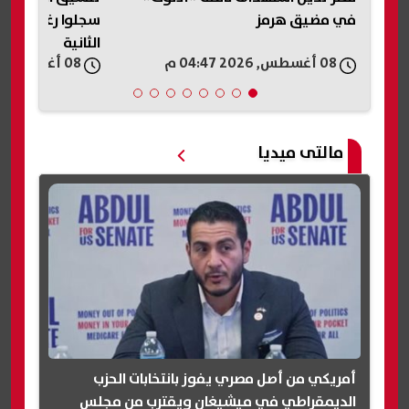
سجلوا رغباتهم وموعد المرحلة
الاجتماعي
الثانية
08 أغسطس, 2026 04:41 م
08 أغسطس, 2026 04:41 م
مالتى ميديا
أمريكي من أصل مصري يفوز بانتخابات الحزب
الديمقراطي في ميشيغان ويقترب من مجلس