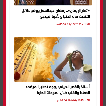
«ثمار الإيمان».. رمضان عبدالمعز يوضح دلائل
التثبيت في الدنيا والآخرة|فيديو
الثلاثاء 02/12/2025 05:57 م
أستاذ بالقصر العيني يوجه تحذيرا لمرضى
الضغط والقلب خلال الموجات الحارة
الأحد 29/06/2025 08:16 م