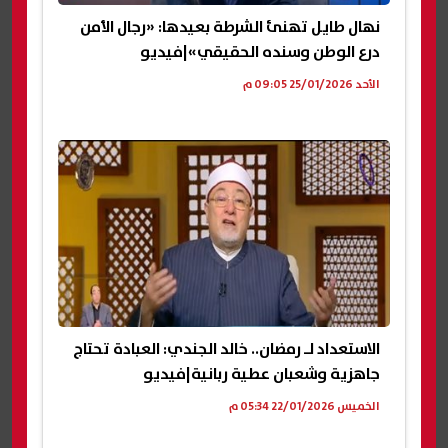
نهال طايل تهنئ الشرطة بعيدها: «رجال الأمن
درع الوطن وسنده الحقيقي»|فيديو
الأحد 25/01/2026 09:05 م
الاستعداد لـ رمضان.. خالد الجندي: العبادة تحتاج
جاهزية وشعبان عطية ربانية|فيديو
الخميس 22/01/2026 05:34 م