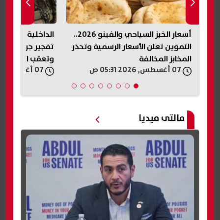
أسعار الخبز السياحي والفينو 2026..
الداخلية السورية تصدر بيانًا بشأن
ابنة «مذيع الجنا
حذر
تفجير جرمانا.. استمرار التحقيقات
في فيديو متداول
وتعقب المتورطين
كلمة بابا»
07 أغسطس, 2026 05:19 ص
07 أغسطس, 2026 04:33 ص
مالتى ميديا