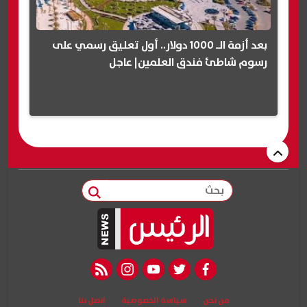
بعد أزمة الـ 1000 دولار.. أول تعليق رسمي على
رسوم شاطئ فندق العلمين| عاجل
بحث
rss feed
instagram
youtube
twitter
facebook
من نحن
سياسة الخصوصية
اتصل بنا