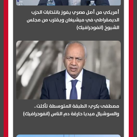
أمريكي من أصل مصري يفوز بانتخابات الحزب
الديمقراطي في ميشيغان ويقترب من مجلس
الشيوخ (انفوجرافيك)
مصطفى بكري: الطبقة المتوسطة تآكلت..
والسوشيال ميديا حارقة دم الناس (انفوجرافيك)