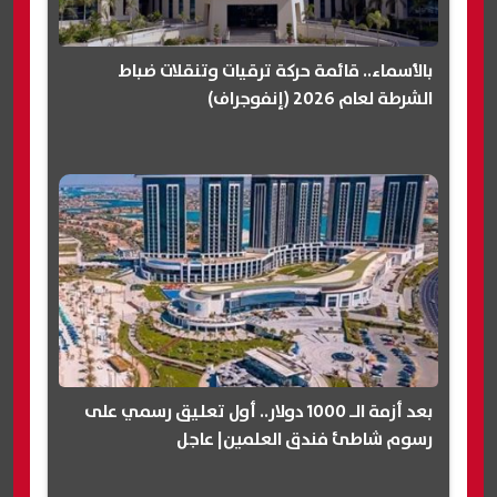
بالأسماء.. قائمة حركة ترقيات وتنقلات ضباط
الشرطة لعام 2026 (إنفوجراف)
بعد أزمة الـ 1000 دولار.. أول تعليق رسمي على
رسوم شاطئ فندق العلمين| عاجل