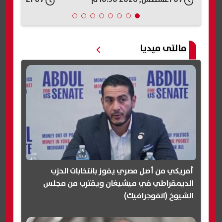
مالتى ميديا
أمريكي من أصل مصري يفوز بانتخابات الحزب
الديمقراطي في ميشيغان ويقترب من مجلس
الشيوخ (انفوجرافيك)