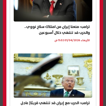
ترامب: منعنا إيران من امتلاك سلاح نووي..
والحرب قد تنتهي خلال أسبوعين
الأربعاء 01/04/2026 11:02 ص
ترامب: الحرب مع إيران قد تنتهي قريبًا| عاجل